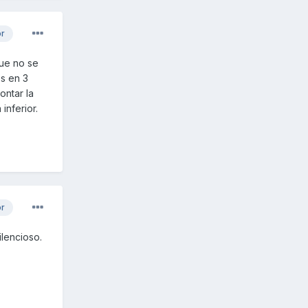
or
que no se
s en 3
ontar la
inferior.
or
ilencioso.