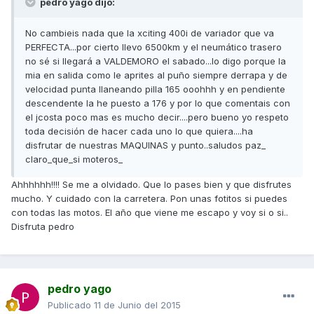
pedro yago dijo:
No cambieis nada que la xciting 400i de variador que va
PERFECTA...por cierto llevo 6500km y el neumático trasero
no sé si llegará a VALDEMORO el sabado...lo digo porque la
mia en salida como le aprites al puño siempre derrapa y de
velocidad punta llaneando pilla 165 ooohhh y en pendiente
descendente la he puesto a 176 y por lo que comentais con
el jcosta poco mas es mucho decir....pero bueno yo respeto
toda decisión de hacer cada uno lo que quiera....ha
disfrutar de nuestras MAQUINAS y punto..saludos paz_
claro_que_si moteros_
Ahhhhhh!!!! Se me a olvidado. Que lo pases bien y que disfrutes
mucho. Y cuidado con la carretera. Pon unas fotitos si puedes
con todas las motos. El año que viene me escapo y voy si o si..
Disfruta pedro
pedro yago
Publicado
11 de Junio del 2015