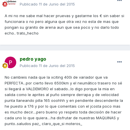
Publicado
11 de Junio del 2015
A mi no me sabe mal hacer pruevas y gastarme los € sin saber si
funcionara o no pero alguna que otra vez no esta de mas que
pongan su granito de arena aun que sea poco y no darlo todo
echo.. trato_hecho
pedro yago
Publicado
11 de Junio del 2015
No cambieis nada que la xciting 400i de variador que va
PERFECTA...por cierto llevo 6500km y el neumático trasero no sé
si llegará a VALDEMORO el sabado...lo digo porque la mia en
salida como le aprites al puño siempre derrapa y de velocidad
punta llaneando pilla 165 ooohhh y en pendiente descendente la
he puesto a 176 y por lo que comentais con el jcosta poco mas
es mucho decir....pero bueno yo respeto toda decisión de hacer
cada uno lo que quiera....ha disfrutar de nuestras MAQUINAS y
punto..saludos paz_ claro_que_si moteros_