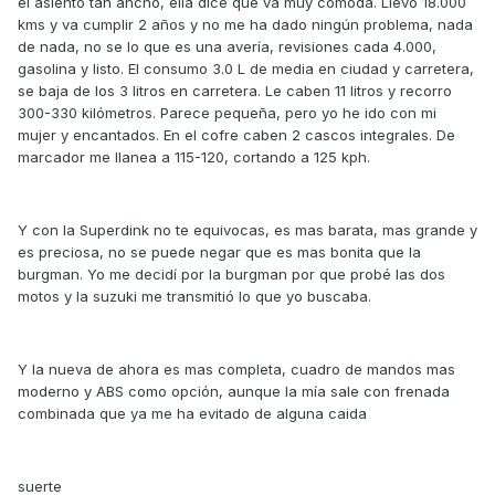
el asiento tan ancho, ella dice que va muy comoda. Llevo 18.000
kms y va cumplir 2 años y no me ha dado ningún problema, nada
de nada, no se lo que es una avería, revisiones cada 4.000,
gasolina y listo. El consumo 3.0 L de media en ciudad y carretera,
se baja de los 3 litros en carretera. Le caben 11 litros y recorro
300-330 kilómetros. Parece pequeña, pero yo he ido con mi
mujer y encantados. En el cofre caben 2 cascos integrales. De
marcador me llanea a 115-120, cortando a 125 kph.
Y con la Superdink no te equivocas, es mas barata, mas grande y
es preciosa, no se puede negar que es mas bonita que la
burgman. Yo me decidí por la burgman por que probé las dos
motos y la suzuki me transmitió lo que yo buscaba.
Y la nueva de ahora es mas completa, cuadro de mandos mas
moderno y ABS como opción, aunque la mía sale con frenada
combinada que ya me ha evitado de alguna caida
suerte