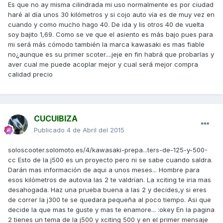
Es que no ay misma cilindrada mi uso normalmente es por ciudad
haré al día unos 30 kilómetros y si cojo auto vía es de muy vez en
cuando y como mucho hago 40. De ida y lis otros 40 de vuelta
soy bajito 1,69. Como se ve que el asiento es más bajo pues para
mi será más cómodo también la marca kawasaki es mas fiable
no¿aunque es su primer scoter....jeje en fin habrá que probarlas y
aver cual me puede acoplar mejor y cual será mejor compra
calidad precio
CUCUIBIZA
Publicado
4 de Abril del 2015
soloscooter.solomoto.es/4/kawasaki-prepa...ters-de-125-y-500-
cc Esto de la j500 es un proyecto pero ni se sabe cuando saldra.
Darán mas información de aqui a unos meses... Hombre para
esos kilómetros de autovia las 2 te valdrían. La xciting te iria mas
desahogada. Haz una prueba buena a las 2 y decides,y si eres
de correr la j300 te se quedara pequeña al poco tiempo. Asi que
decide la que mas te guste y mas te enamore... :okey En la pagina
2 tienes un tema de la j500 y xciting 500 y en el primer mensaje