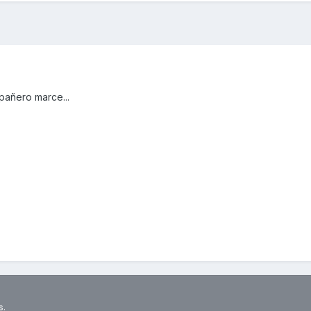
añero marce...
s.