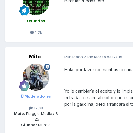
mirar las ruedas, etc
Usuarios
1,2k
Mito
Publicado
21 de Marzo del 2015
Hola, por favor no escribas con ma
Yo le cambiaría el aceite y le limpi
Moderadores
entradas de aire al motor que esta
por la gasolina, pero arrancara si 
12,9k
Moto:
Piaggio Medley S
125
Ciudad:
Murcia