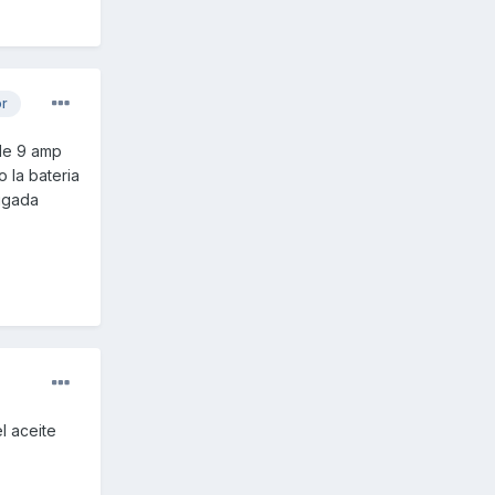
or
 de 9 amp
 la bateria
jugada
l aceite