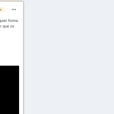
es
quier forma
r que os