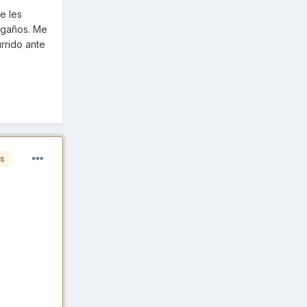
e les
engaños. Me
rrido ante
es