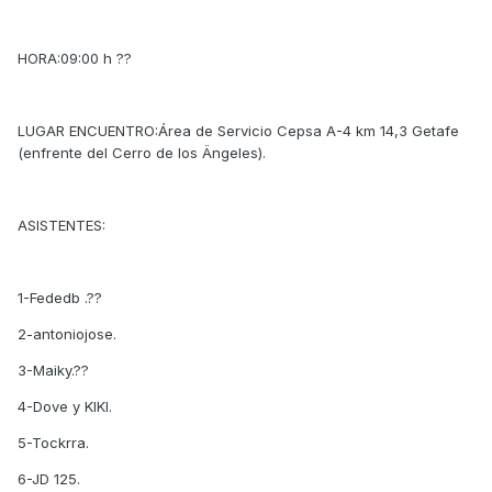
HORA:09:00 h ??
LUGAR ENCUENTRO:Área de Servicio Cepsa A-4 km 14,3 Getafe
(enfrente del Cerro de los Ängeles).
ASISTENTES:
1-Fededb .??
2-antoniojose.
3-Maiky.??
4-Dove y KIKI.
5-Tockrra.
6-JD 125.