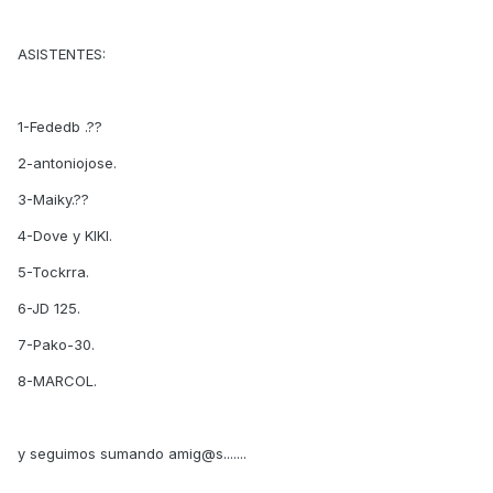
ASISTENTES:
1-Fededb .??
2-antoniojose.
3-Maiky.??
4-Dove y KIKI.
5-Tockrra.
6-JD 125.
7-Pako-30.
8-MARCOL.
y seguimos sumando amig@s.......