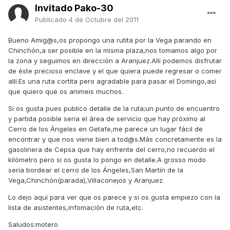
Invitado Pako-30
Publicado
4 de Octubre del 2011
Bueno Amig@s,os propongo una rutita por la Vega parando en
Chinchón,a ser posible en la misma plaza,nos tomamos algo por
la zona y seguimos en dirección a Aranjuez.Allí podemos disfrutar
de éste precioso enclave y el que quiera puede regresar o comer
allí.Es una ruta cortita pero agradable para pasar el Domingo,así
que quiero que os animeis muchos.
Si os gusta pues publico detalle de la ruta;un punto de encuentro
y partida posible sería el área de servicio que hay próximo al
Cerro de los Ángeles en Getafe,me parece un lugar fácil de
encontrar y que nos viene bien a tod@s.Más concretamente es la
gasolinera de Cepsa que hay enfrente del cerro,no recuerdo el
kilómetro pero si os gusta lo pongo en detalle.A grosso modo
sería bordear el cerro de los Ángeles,San Martín de la
Vega,Chinchón(parada),Villaconejos y Aranjuez.
Lo dejo aquí para ver que os parece y si os gusta empiezo con la
lista de asistentes,infomación de ruta,etc.
Saludos:motero