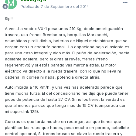
Publicado
7 de Septiembre del 2014
Sip!!!
A ver....La vectrix VX-1 pesa unos 210 Kg, doble amortiguación
trasera, usa frenos Brembo oro, horquillas Marzocchi,
neumáticos pirelli diablo, baterias de Níquel metalhidruro que se
cargan con un enchufe normal....La capacidad bajo el asiento es
para una caso integral y algo más. El puño de aceleración, hacia
adelante acelera, pero si giras al revés, frenas (freno
regenerativo) y si estás parado vas marcha atrás. El motor
eléctrico va directo a la rueda trasera, con lo que no lleva ni
cadena, ni correa ni nada, potencia directa atrás.
Autolimitada a 110 Km/h, y una vez has acelerado parece que
tiene mucha furza. El del concesionario me dijo que puede tener
picos de potencia de hasta 27 CV. Si no los tiene, la verdad es
que al menos parece que tenga más de 15 CV (comparada con
mi superdink 125).
Contras es que tarda mucho en recargar, así que tienes que
planificar las rutas que haces, pesa mucho en parado, cabellete
central opcional, Si frenas brusco se clava la rueda trasera y