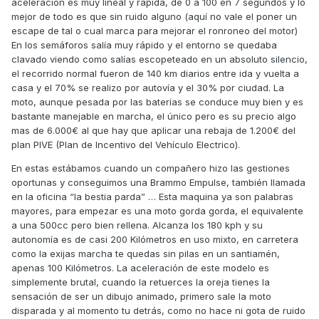
aceleración es muy lineal y rápida, de 0 a 100 en 7 segundos y lo
mejor de todo es que sin ruido alguno (aquí no vale el poner un
escape de tal o cual marca para mejorar el ronroneo del motor)
En los semáforos salía muy rápido y el entorno se quedaba
clavado viendo como salías escopeteado en un absoluto silencio,
el recorrido normal fueron de 140 km diarios entre ida y vuelta a
casa y el 70% se realizo por autovía y el 30% por ciudad. La
moto, aunque pesada por las baterías se conduce muy bien y es
bastante manejable en marcha, el único pero es su precio algo
mas de 6.000€ al que hay que aplicar una rebaja de 1.200€ del
plan PIVE (Plan de Incentivo del Vehículo Electrico).
En estas estábamos cuando un compañero hizo las gestiones
oportunas y conseguimos una Brammo Empulse, también llamada
en la oficina “la bestia parda” … Esta maquina ya son palabras
mayores, para empezar es una moto gorda gorda, el equivalente
a una 500cc pero bien rellena. Alcanza los 180 kph y su
autonomía es de casi 200 Kilómetros en uso mixto, en carretera
como la exijas marcha te quedas sin pilas en un santiamén,
apenas 100 Kilómetros. La aceleración de este modelo es
simplemente brutal, cuando la retuerces la oreja tienes la
sensación de ser un dibujo animado, primero sale la moto
disparada y al momento tu detrás, como no hace ni gota de ruido