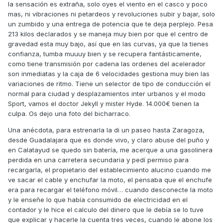
la sensación es extraña, solo oyes el viento en el casco y poco
mas, ni vibraciones ni petardeos y revoluciones subir y bajar, solo
un zumbido y una entrega de potencia que te deja perplejo. Pesa
213 kilos declarados y se maneja muy bien por que el centro de
gravedad esta muy bajo, así que en las curvas, ya que la tienes
confianza, tumba muuuy bien y se recupera fantásticamente,
como tiene transmisión por cadena las ordenes del acelerador
son inmediatas y la caja de 6 velocidades gestiona muy bien las
variaciones de ritmo. Tiene un selector de tipo de conducción el
normal para ciudad y desplazamientos inter urbanos y el modo
Sport, vamos el doctor Jekyll y mister Hyde. 14.000€ tienen la
culpa. Os dejo una foto del bicharraco.
Una anécdota, para estrenarla la di un paseo hasta Zaragoza,
desde Guadalajara que es donde vivo, y claro abuse del puño y
en Calatayud se quedo sin batería, me acerque a una gasolinera
perdida en una carretera secundaria y pedí permiso para
recargarla, el propietario del establecimiento alucino cuando me
ve sacar el cable y enchufar la moto, el pensaba que el enchufe
era para recargar el teléfono móvil… cuando desconecte la moto
y le enseñe lo que había consumido de electricidad en el
contador y le hice el calculo del dinero que le debía se lo tuve
que explicar y hacerle la cuenta tres veces, cuando le abone los