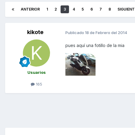
ANTERIOR
1
2
3
4
5
6
7
8
SIGUIENT
kikote
Publicado
18 de Febrero del 2014
pues aquí una fotillo de la mia
Usuarios
165