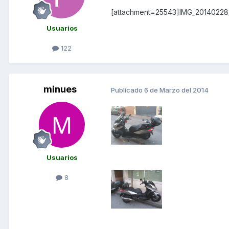
[attachment=25543]IMG_20140228_
Usuarios
122
minues
Publicado
6 de Marzo del 2014
Usuarios
8