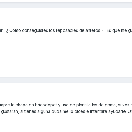
r , ¿ Como conseguistes los reposapies delanteros ? . Es que me gu
mpre la chapa en bricodepot y use de plantilla las de goma, si ves 
 gustaran, si tienes alguna duda me lo dices e intentare ayudarte. U