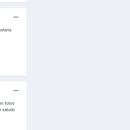
staria
en fotos
n saludo