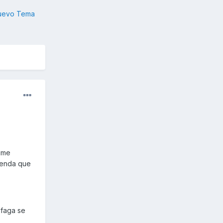
nuevo Tema
e me
ienda que
áfaga se