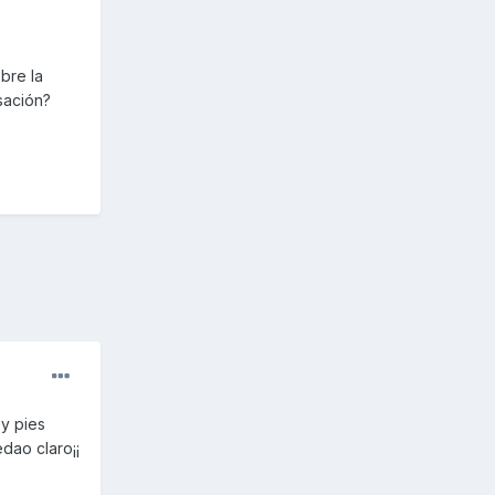
bre la
sación?
,y pies
dao claro¡¡