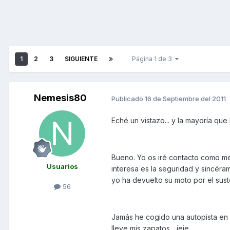
1
2
3
SIGUIENTE
Página 1 de 3
Nemesis80
Publicado
16 de Septiembre del 2011
Eché un vistazo... y la mayoría que 
Bueno. Yo os iré contacto como me
Usuarios
interesa es la seguridad y sincér
yo ha devuelto su moto por el sust
56
Jamás he cogido una autopista en 
lleve mis zapatos... jeje