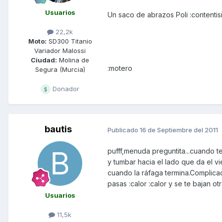
Usuarios
Un saco de abrazos Poli :contentis
22,2k
Moto:
SD300 Titanio
Variador Malossi
Ciudad:
Molina de
:motero
Segura (Murcia)
Donador
bautis
Publicado
16 de Septiembre del 2011
pufff,menuda preguntita...cuando t
y tumbar hacia el lado que da el v
cuando la ráfaga termina.Complica
pasas :calor :calor y se te bajan otr
Usuarios
11,5k