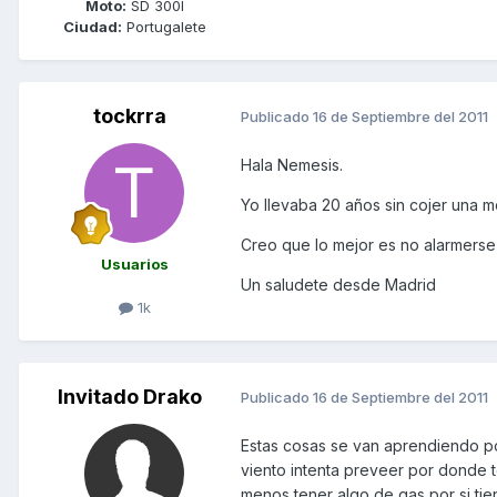
Moto:
SD 300I
Ciudad:
Portugalete
tockrra
Publicado
16 de Septiembre del 2011
Hala Nemesis.
Yo llevaba 20 años sin cojer una m
Creo que lo mejor es no alarmers
Usuarios
Un saludete desde Madrid
1k
Invitado Drako
Publicado
16 de Septiembre del 2011
Estas cosas se van aprendiendo po
viento intenta preveer por donde te
menos tener algo de gas por si ti