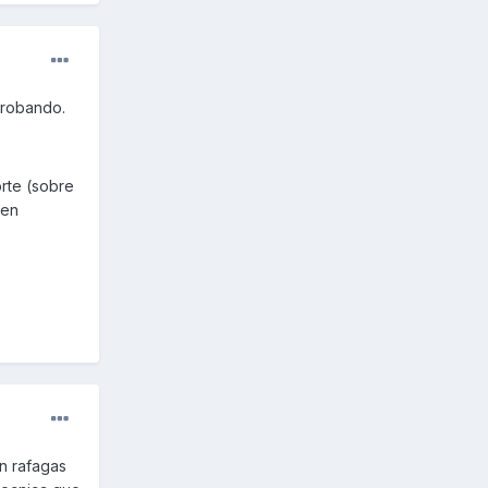
probando.
orte (sobre
 en
on rafagas