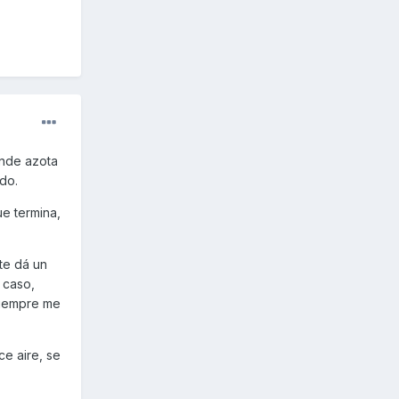
onde azota
ndo.
ue termina,
 te dá un
 caso,
 siempre me
ce aire, se