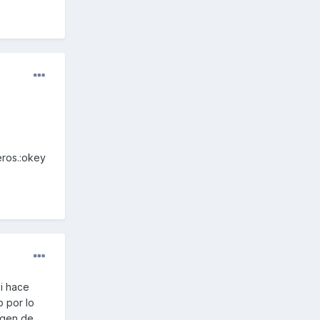
eros.:okey
i hace
o por lo
rgen de