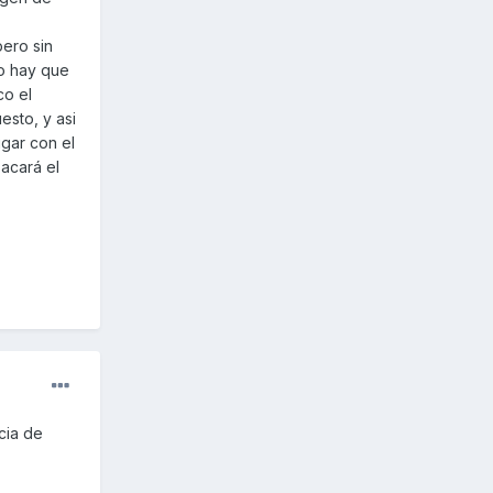
pero sin
so hay que
co el
esto, y asi
ugar con el
acará el
cia de