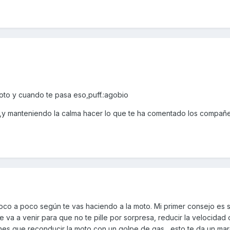
oto y cuando te pasa eso,puff.:agobio
e,y manteniendo la calma hacer lo que te ha comentado los compañ
co a poco según te vas haciendo a la moto. Mi primer consejo es s
 va a venir para que no te pille por sorpresa, reducir la velocidad 
enes que reconducir la moto con un golpe de gas , esto te da un ma