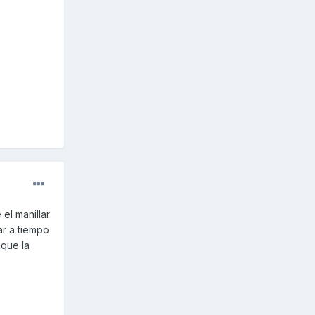
el manillar
ar a tiempo
 que la