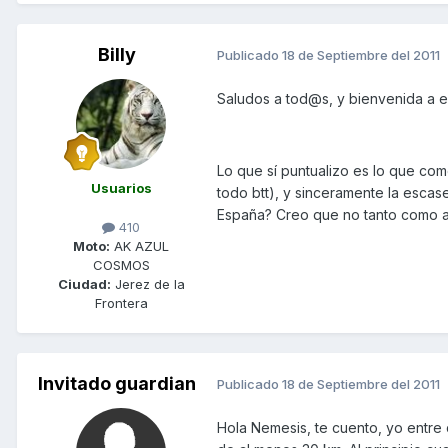
Billy
Publicado
18 de Septiembre del 2011
Saludos a tod@s, y bienvenida a e
Lo que sí puntualizo es lo que com
Usuarios
todo btt), y sinceramente la esca
España? Creo que no tanto como an
410
Moto:
AK AZUL
COSMOS
Ciudad:
Jerez de la
Frontera
Invitado guardian
Publicado
18 de Septiembre del 2011
Hola Nemesis, te cuento, yo entre 