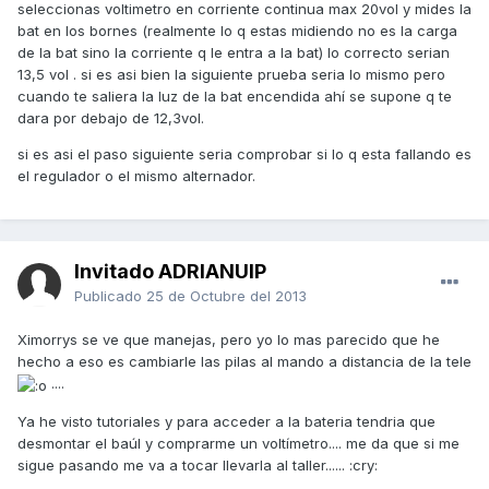
seleccionas voltimetro en corriente continua max 20vol y mides la
bat en los bornes (realmente lo q estas midiendo no es la carga
de la bat sino la corriente q le entra a la bat) lo correcto serian
13,5 vol . si es asi bien la siguiente prueba seria lo mismo pero
cuando te saliera la luz de la bat encendida ahí se supone q te
dara por debajo de 12,3vol.
si es asi el paso siguiente seria comprobar si lo q esta fallando es
el regulador o el mismo alternador.
Invitado ADRIANUIP
Publicado
25 de Octubre del 2013
Ximorrys se ve que manejas, pero yo lo mas parecido que he
hecho a eso es cambiarle las pilas al mando a distancia de la tele
....
Ya he visto tutoriales y para acceder a la bateria tendria que
desmontar el baúl y comprarme un voltímetro.... me da que si me
sigue pasando me va a tocar llevarla al taller...... :cry: