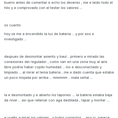
bueno antes de comentar e echo los deveres , me e leido todo el
hilo y e comprovado con el tester los valores ...
os cuento
hoy se me a encendido la luz de bateria ... y por eso e
investigado ...
despues de desmontar asiento y baul .. primero e mirado las
conexiones del regulador , como van en una zona muy al aire
libre podria haber cojido humedad ... los e desconectado y
limpiado ... al mirar el tema bateria , me e dado cuenta que estaba
un poco mojada por arriba ... mmmmm .. mala señal ...
la e desmontado y e abierto los tapones .... la bateria estaba baja
de nivel ... asi que rellenar con aga destilada , tapar y montar ....
e vuelto a mirar los valores , y todos correctos ... eso si ,parece