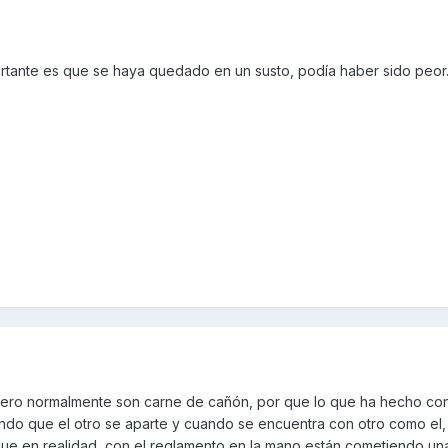
ortante es que se haya quedado en un susto, podía haber sido peor
 pero normalmente son carne de cañón, por que lo que ha hecho con
ndo que el otro se aparte y cuando se encuentra con otro como el,
 que en realidad, con el reglamento en la mano están cometiendo un