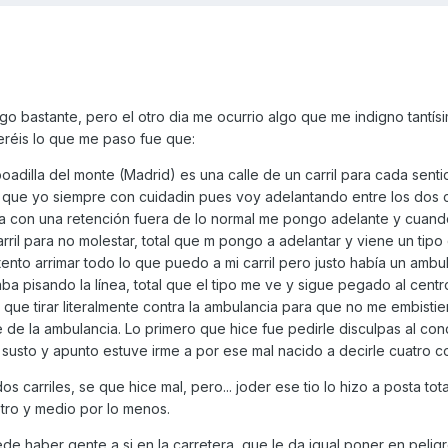
go bastante, pero el otro dia me ocurrio algo que me indigno tantís
eréis lo que me paso fue que:
boadilla del monte (Madrid) es una calle de un carril para cada sent
l que yo siempre con cuidadin pues voy adelantando entre los dos c
 dia con una retención fuera de lo normal me pongo adelante y cuan
ril para no molestar, total que m pongo a adelantar y viene un tipo
tento arrimar todo lo que puedo a mi carril pero justo había un ambu
a pisando la línea, total que el tipo me ve y sigue pegado al centr
ue tirar literalmente contra la ambulancia para que no me embistie
e de la ambulancia. Lo primero que hice fue pedirle disculpas al co
susto y apunto estuve irme a por ese mal nacido a decirle cuatro c
s carriles, se que hice mal, pero... joder ese tio lo hizo a posta tot
etro y medio por lo menos.
 haber gente a si en la carretera, que le da igual poner en peligr