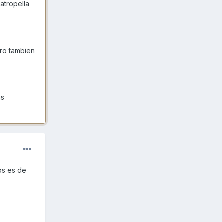
atropella
ero tambien
as
os es de