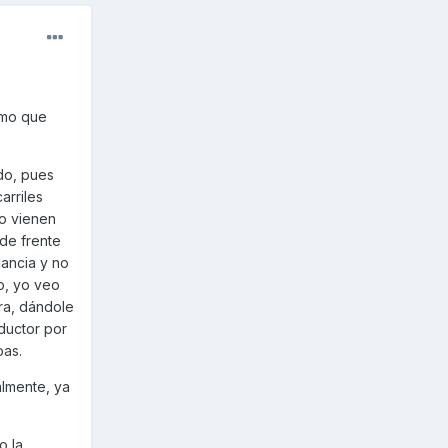
imo que
ido, pues
arriles
do vienen
 de frente
lancia y no
o, yo veo
ra, dándole
nductor por
oas.
almente, ya
o la