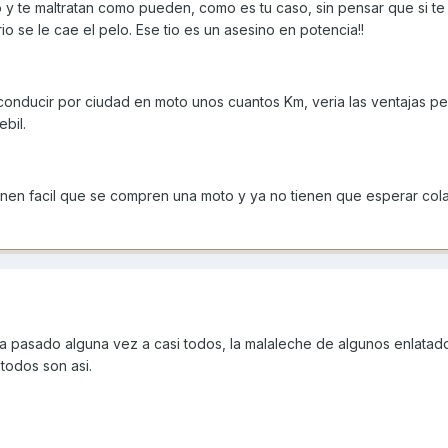
y te maltratan como pueden, como es tu caso, sin pensar que si te 
o se le cae el pelo. Ese tio es un asesino en potencia!!
onducir por ciudad en moto unos cuantos Km, veria las ventajas p
bil.
tienen facil que se compren una moto y ya no tienen que esperar col
a pasado alguna vez a casi todos, la malaleche de algunos enlatad
todos son asi.