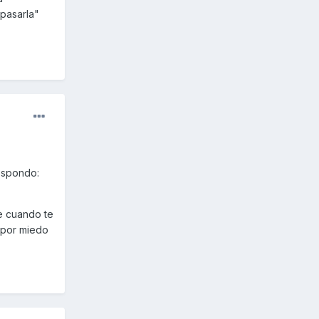
epasarla"
respondo:
e cuando te
á por miedo