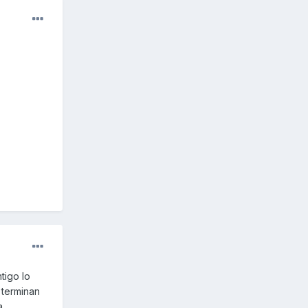
.
tigo lo
 terminan
a