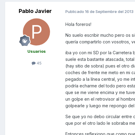
Pablo Javier
Publicado
16 de Septiembre del 2013
Hola foreros!
No suelo escribir mucho pero os si
quería compartirlo con vosotros, v
Usuarios
iba yo con mi SD por la Carretera 
suele esta bastante atascada, tota
45
(hay sitio de sobra) pues el otro
coches de frente me meto en mi car
pegado a la línea central, yo me in
podría echarme del todo pero estab
que se me viene encima y me tuve q
un golpe en el retrovisor al hombr
golpearle y luego me repongo del 
Se que yo no debo circular entre do
que por el otro lado le sobraba m
Entonces reflexiono que como puede