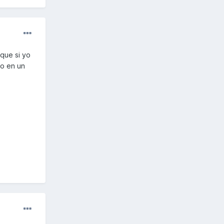
 que si yo
do en un