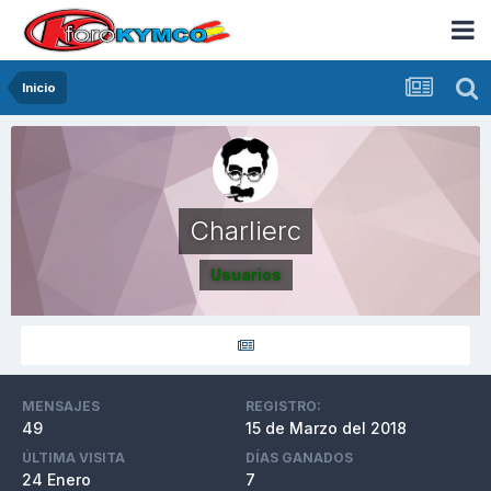
Inicio
Charlierc
Usuarios
MENSAJES
REGISTRO:
49
15 de Marzo del 2018
ÚLTIMA VISITA
DÍAS GANADOS
24 Enero
7