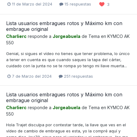
11 de Marzo del 2024
15 respuestas
3
Lista usuarios embragues rotos y Máximo km con
embrague original
Charlierc
responde a
Jorgeabuela
de Tema en
KYMCO AK
550
Genial, si sigues el vídeo no tienes que tener problema, lo único
a tener en cuenta es que cuando saques la tapa del cárter,
cuidado con la junta no se te rompa yo tengo mi llave muerta...
7 de Marzo del 2024
251 respuestas
Lista usuarios embragues rotos y Máximo km con
embrague original
Charlierc
responde a
Jorgeabuela
de Tema en
KYMCO AK
550
Hola Trajet disculpa por contestar tarde, la llave que ves en el
vídeo de cambio de embrague es esta, yo la compré aquí y
como dice Javi70, sirve para el variador y el embrague, (no me...