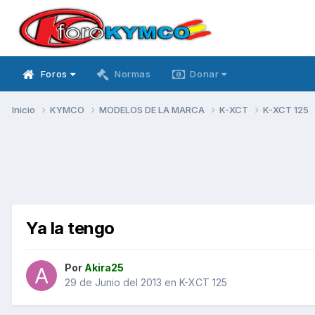
Foros
Normas
Donar
Inicio
KYMCO
MODELOS DE LA MARCA
K-XCT
K-XCT 125
Ya la tengo
Por
Akira25
29 de Junio del 2013
en
K-XCT 125