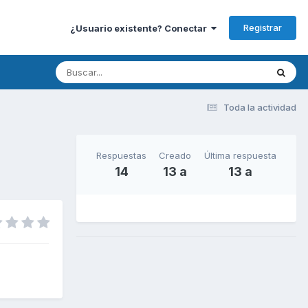
Registrar
¿Usuario existente? Conectar
Toda la actividad
Respuestas
Creado
Última respuesta
14
13 a
13 a