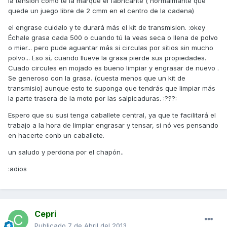
la tension como te la marque el fabricante ( normalmante que
quede un juego libre de 2 cmm en el centro de la cadena)
el engrase cuidalo y te durará más el kit de transmision. :okey
Échale grasa cada 500 o cuando tú la veas seca o llena de polvo
o mier... pero pude aguantar más si circulas por sitios sin mucho
polvo... Eso sí, cuando llueve la grasa pierde sus propiedades.
Cuado circules en mojado es bueno limpiar y engrasar de nuevo .
Se generoso con la grasa. (cuesta menos que un kit de
transmisio) aunque esto te suponga que tendrás que limpiar más
la parte trasera de la moto por las salpicaduras. :???:
Espero que su susi tenga caballete central, ya que te facilitará el
trabajo a la hora de limpiar engrasar y tensar, si nó ves pensando
en hacerte conb un caballete.
un saludo y perdona por el chapón..
:adios
Cepri
Publicado
7 de Abril del 2013