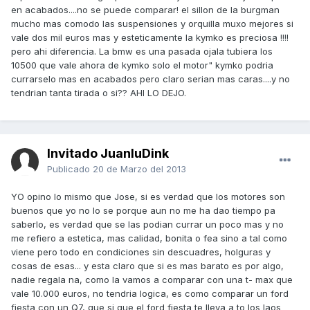
en acabados....no se puede comparar! el sillon de la burgman
mucho mas comodo las suspensiones y orquilla muxo mejores si
vale dos mil euros mas y esteticamente la kymko es preciosa !!!!
pero ahi diferencia. La bmw es una pasada ojala tubiera los
10500 que vale ahora de kymko solo el motor" kymko podria
currarselo mas en acabados pero claro serian mas caras....y no
tendrian tanta tirada o si?? AHI LO DEJO.
Invitado JuanluDink
Publicado
20 de Marzo del 2013
YO opino lo mismo que Jose, si es verdad que los motores son
buenos que yo no lo se porque aun no me ha dao tiempo pa
saberlo, es verdad que se las podian currar un poco mas y no
me refiero a estetica, mas calidad, bonita o fea sino a tal como
viene pero todo en condiciones sin descuadres, holguras y
cosas de esas... y esta claro que si es mas barato es por algo,
nadie regala na, como la vamos a comparar con una t- max que
vale 10.000 euros, no tendria logica, es como comparar un ford
fiesta con un Q7, que si que el ford fiesta te lleva a to los laos