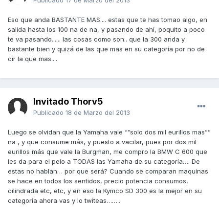
Publicado
17 de Marzo del 2013
Eso que anda BASTANTE MAS.... estas que te has tomao algo, en
salida hasta los 100 na de na, y pasando de ahí, poquito a poco
te va pasando...... las cosas como son.. que la 300 anda y
bastante bien y quizá de las que mas en su categoría por no de
cir la que mas....
Invitado Thorv5
Publicado
18 de Marzo del 2013
Luego se olvidan que la Yamaha vale “”solo dos mil eurillos mas””
na , y que consume más, y puesto a vacilar, pues por dos mil
eurillos más que vale la Burgman, me compro la BMW C 600 que
les da para el pelo a TODAS las Yamaha de su categoría…. De
estas no hablan… por que será? Cuando se comparan maquinas
se hace en todos los sentidos, precio potencia consumos,
cilindrada etc, etc, y en eso la Kymco SD 300 es la mejor en su
categoría ahora vas y lo twiteas……..