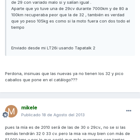
de 29 con variado malo si y salían igual .
Aparte que yo tuve una de 29cv durante 7000km y de 80 a
100km recuperaba peor que la de 32 , también es verdad
que yo peso 105kg es como si la moto fuera con dos todo el
tiempo
Enviado desde mi LT26i usando Tapatalk 2
Perdona, insinuas que las nuevas ya no tienen los 32 y pico
caballos que pone en el catálogo???
mikele
Publicado
18 de Agosto del 2013
pues la mía es de 2010 será de las de 30 o 29cv., no se si las
demás tendrán 32 0 33 cv. pero la mia va muy bien con más de
51.000 kms y por lo que costó que más queremos con tantas