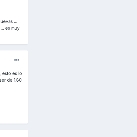
uevas ...
... es muy
 esto es lo
ser de 1.80