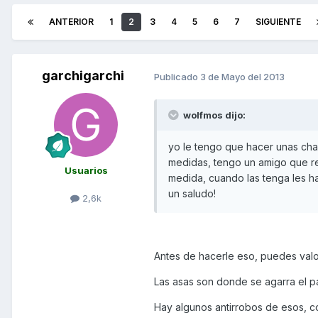
ANTERIOR
1
2
3
4
5
6
7
SIGUIENTE
garchigarchi
Publicado
3 de Mayo del 2013
wolfmos dijo:
yo le tengo que hacer unas ch
medidas, tengo un amigo que re
Usuarios
medida, cuando las tenga les h
un saludo!
2,6k
Antes de hacerle eso, puedes valor
Las asas son donde se agarra el pa
Hay algunos antirrobos de esos, c