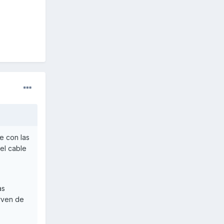
ne con las
el cable
as
irven de