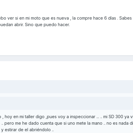
bo ver si en mi moto que es nueva , la compre hace 6 días . Sabes s
uedan abrir. Sino que puedo hacer.
, hoy en mi taller digo ,pues voy a inspeccionar ... .. mi SD 300 ya 
 .. pero me he dado cuenta que si uno mete la mano .. no es nada dif
 y estirar de el abriéndolo ..