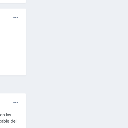
con las
cable del