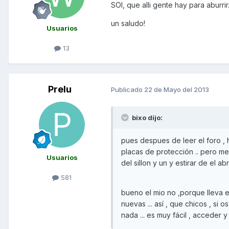
SOl, que alli gente hay para aburri
un saludo!
Usuarios
13
Prelu
Publicado
22 de Mayo del 2013
bixo dijo:
pues despues de leer el foro , h
placas de protección .. pero me
Usuarios
del sillon y un y estirar de el abr
581
bueno el mio no ,porque lleva el
nuevas ... así , que chicos , si
nada ... es muy fácil , acceder y ab