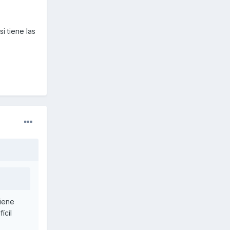
i tiene las
viene
ícil