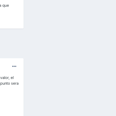
ga que
alor, el
 punto sera