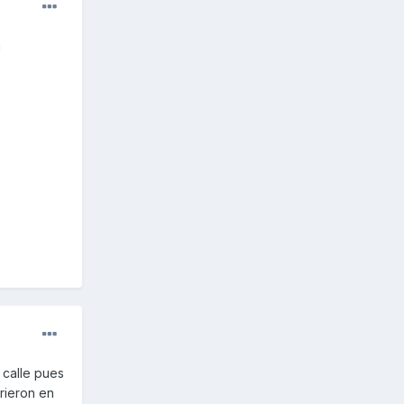
a
 calle pues
brieron en