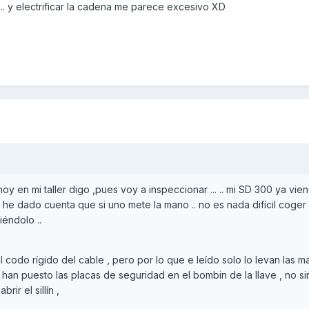
r... y electrificar la cadena me parece excesivo XD
oy en mi taller digo ,pues voy a inspeccionar ... .. mi SD 300 ya vie
 he dado cuenta que si uno mete la mano .. no es nada difícil coger 
iéndolo ..
 codo rígido del cable , pero por lo que e leído solo lo levan las m
 os han puesto las placas de seguridad en el bombin de la llave , no s
rir el sillín ,