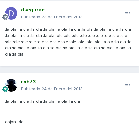
dsegurae
Publicado
23 de Enero del 2013
:la ola :la ola :la ola :la ola :la ola :la ola :la ola :la ola :la ola :la ola
:la ola :la ola :la ola :la ola :ole :ole :ole :ole :ole :ole :ole :ole :ole
:ole :ole :ole :ole :ole :ole :ole :ole :ole :ole :ole :ole :la ola :la ola :la
ola :la ola :la ola :la ola :la ola :la ola :la ola :la ola :la ola :la ola :la
ola :la ola
rob73
Publicado
24 de Enero del 2013
:la ola :la ola :la ola :la ola :la ola :la ola
cojon...do