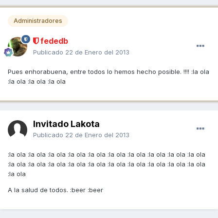
Administradores
fededb
Publicado
22 de Enero del 2013
Pues enhorabuena, entre todos lo hemos hecho posible. !!!! :la ola
:la ola :la ola :la ola
Invitado Lakota
Publicado
22 de Enero del 2013
:la ola :la ola :la ola :la ola :la ola :la ola :la ola :la ola :la ola :la ola
:la ola :la ola :la ola :la ola :la ola :la ola :la ola :la ola :la ola :la ola
:la ola
A la salud de todos. :beer :beer