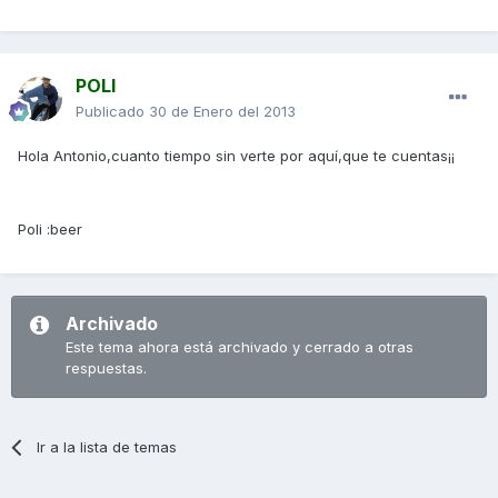
POLI
Publicado
30 de Enero del 2013
Hola Antonio,cuanto tiempo sin verte por aquí,que te cuentas¡¡
Poli :beer
Archivado
Este tema ahora está archivado y cerrado a otras
respuestas.
Ir a la lista de temas