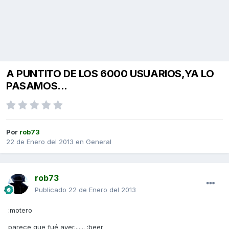
A PUNTITO DE LOS 6000 USUARIOS,YA LO
PASAMOS...
Por
rob73
22 de Enero del 2013
en
General
rob73
Publicado
22 de Enero del 2013
:motero
parece que fué ayer....... :beer