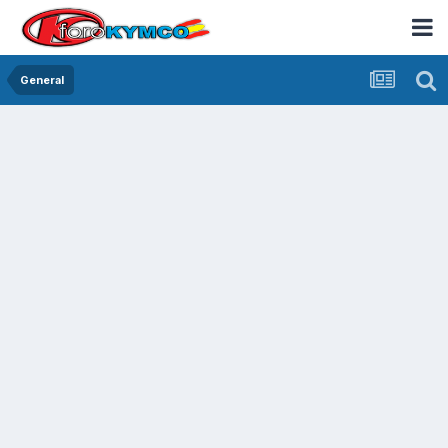
General