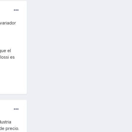
 variador
que el
lossi es
ustria
 de precio.