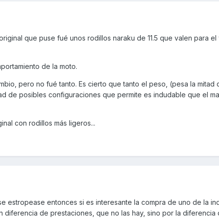
l original que puse fué unos rodillos naraku de 11.5 que valen para el
mportamiento de la moto.
bio, pero no fué tanto. Es cierto que tanto el peso, (pesa la mitad 
idad de posibles configuraciones que permite es indudable que el ma
nal con rodillos más ligeros...
l se estropease entonces si es interesante la compra de uno de la ind
an diferencia de prestaciones, que no las hay, sino por la diferencia