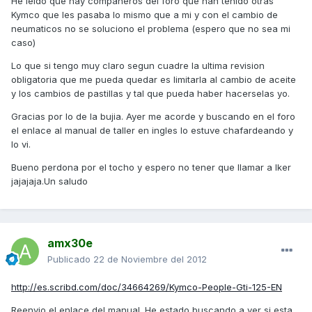
He leido que hay compañeros del foro que han tenido otras
Kymco que les pasaba lo mismo que a mi y con el cambio de
neumaticos no se soluciono el problema (espero que no sea mi
caso)
Lo que si tengo muy claro segun cuadre la ultima revision
obligatoria que me pueda quedar es limitarla al cambio de aceite
y los cambios de pastillas y tal que pueda haber hacerselas yo.
Gracias por lo de la bujia. Ayer me acorde y buscando en el foro
el enlace al manual de taller en ingles lo estuve chafardeando y
lo vi.
Bueno perdona por el tocho y espero no tener que llamar a Iker
jajajaja.Un saludo
amx30e
Publicado
22 de Noviembre del 2012
http://es.scribd.com/doc/34664269/Kymco-People-Gti-125-EN
Reenvio el enlace del manual. He estado buscando a ver si esta