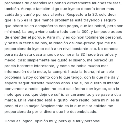
problemas de garantías los ponen directamente muchos talleres,
también. Aunque también digo que kymco debería tener mas
cuidado y cariño por sus clientes. Respecto a la SD, solo decir
que la 125 es la que menos problemas está trayendo ( seguro
que ahora salen compañeros con pegas, que las habrá, pero son
mínimas). La pega viene sobre todo con la 300, y tampoco acabo
de entender el porqué. Para mi, y es opinión totalmente personal,
y hasta la fecha de hoy, la relación calidad-precio que me ha
proporcionado kymco está a un nivel bastante alto. No conocía
para nada esta casa antes de comprar la SD hace tres años y
medio, casi: simplemente me gustó el diseño, me pareció un
precio bastante interesante, y como no había mucha mas
información de la moto, la compré: hasta la fecha, ni un solo
problema. Estoy contento con lo que tengo, con lo que me da y
espero seguir durante muchos años. Eso si, no quiero ni intento
convencer a nadie: quien no está satisfecho con kymco, sea la
moto que sea, que deje de sufrir, sinceramente, y se pase a otra
marca. En la variedad está el gusto. Pero repito, para mi ni es la
peor, ni es la mejor. Simplemente es la que mejor calidad me
proporcionada por el dinero que he desembolsado.
Como es lógico, opinión muy, pero que muy personal.