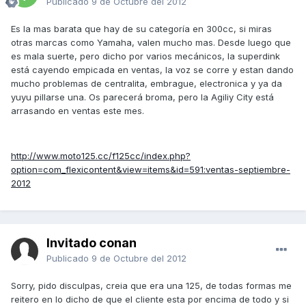
Publicado
9 de Octubre del 2012
Es la mas barata que hay de su categoría en 300cc, si miras
otras marcas como Yamaha, valen mucho mas. Desde luego que
es mala suerte, pero dicho por varios mecánicos, la superdink
está cayendo empicada en ventas, la voz se corre y estan dando
mucho problemas de centralita, embrague, electronica y ya da
yuyu pillarse una. Os parecerá broma, pero la Agiliy City está
arrasando en ventas este mes.
http://www.moto125.cc/f125cc/index.php?
option=com_flexicontent&view=items&id=591:ventas-septiembre-
2012
Invitado conan
Publicado
9 de Octubre del 2012
Sorry, pido disculpas, creia que era una 125, de todas formas me
reitero en lo dicho de que el cliente esta por encima de todo y si