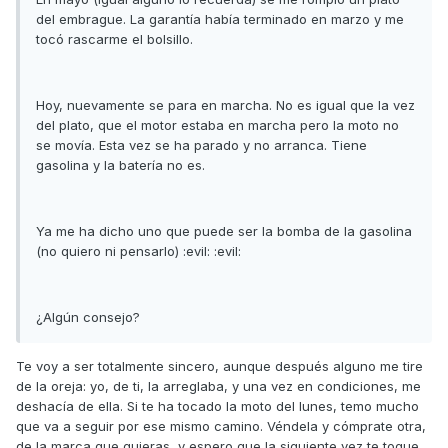
del embrague. La garantía había terminado en marzo y me
tocó rascarme el bolsillo.
Hoy, nuevamente se para en marcha. No es igual que la vez
del plato, que el motor estaba en marcha pero la moto no
se movía. Esta vez se ha parado y no arranca. Tiene
gasolina y la batería no es.
Ya me ha dicho uno que puede ser la bomba de la gasolina
(no quiero ni pensarlo) :evil: :evil:
¿Algún consejo?
Te voy a ser totalmente sincero, aunque después alguno me tire
de la oreja: yo, de ti, la arreglaba, y una vez en condiciones, me
deshacía de ella. Si te ha tocado la moto del lunes, temo mucho
que va a seguir por ese mismo camino. Véndela y cómprate otra,
de la marca que quieras, y espero que la siguiente vez te toque