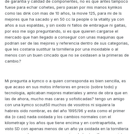
de garantia y calidad de componentes, no es que antes tampoco
fuese para echar cohetes, pero pasan por mis manos kymkos
como las dink con mas de 10 años, la movie 125, para mi de ls
mejores que ha sacado y en 50 cc la people o la vitality ya con
años a sus espaldas, y sin oxido ni fallos de embrague ni gaitas,
por eso me sigo preguntando, si es que quieren cargarse el
mercado que han llegado a conseguir con unas maquinas que
podrian ser de las mejores y referencia dentro de sus categorias,
que les costaria sustituir la tornilleria por una inoxidable o al
menos con un buen cincado que no se oxidasen a la primeras de
cambio.?
Mi pregunta a kymco o a quien corresponda es bien sencilla, es
que acaso en sus motos inferiores en precio (sobre todo) y
tecnologia, aplicaban mejores materiales y amno de obra que en
las de ahora, mucho mas caras y sofisticadas? tengo un amigo
con una kymco scout50 muchos de vosotros ni siquiera la
habreis oido nombrar, es del año 1995/96 y esta como el primer
dia (o casi) nada oxidada y los cambios normales con el
kilometraje y los años que tiene encima y en contrapartida, en
visto SD con apenas menos de un año ya oxidada en la tornilleria