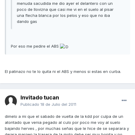
menuda sacudida me dio ayer el delantero con un
poco de llovizna que casi me vi en el suelo al pisar
una flecha blanca por los pelos y eso que no iba
dando gas
Por eso me pedire el ABS
El patinazo no te lo quita ni el ABS y menos si estas en curba.
Invitado tucan
Publicado
18 de Julio del 2011
dimelo a mi que el sabado de vuelta de la kdd por culpa de un
atontado que venia pegado al culo por poco me voy al suelo
bajando herves , por muchas señas que le hice de se separara y
dejara margen la trasera de la moto debe ser muy bonita y no