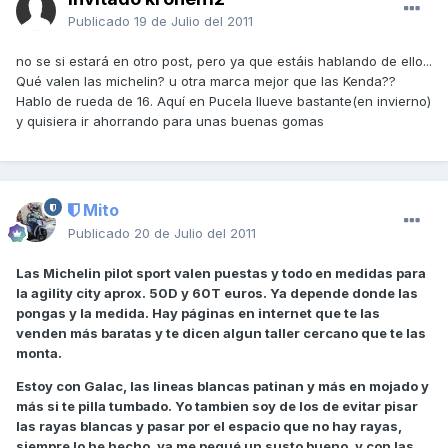
Publicado
19 de Julio del 2011
no se si estará en otro post, pero ya que estáis hablando de ello...
Qué valen las michelin? u otra marca mejor que las Kenda??
Hablo de rueda de 16. Aquí en Pucela llueve bastante(en invierno)
y quisiera ir ahorrando para unas buenas gomas
Mito
Publicado
20 de Julio del 2011
Las Michelin pilot sport valen puestas y todo en medidas para
la agility city aprox. 50D y 60T euros. Ya depende donde las
pongas y la medida. Hay páginas en internet que te las
venden más baratas y te dicen algun taller cercano que te las
monta.
Estoy con Galac, las lineas blancas patinan y más en mojado y
más si te pilla tumbado. Yo tambien soy de los de evitar pisar
las rayas blancas y pasar por el espacio que no hay rayas,
siempre lo he hecho, ya me pegué un susto bueno, y con las