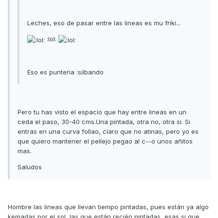
Leches, eso de pasar entre las lineas es mu friki...
:lol:
Eso es punteria :silbando
Pero tu has visto el espacio que hay entre lineas en un
ceda el paso, 30-40 cms.Una pintada, otra no, otra si. Si
entras en una curva follao, claro que no atinas, pero yo es
que quiero mantener el pellejo pegao al c--o unos añitos
mas.
Saludos
Hombre las lineas que llevan tiempo pintadas, pues están ya algo
kemadas por el sol, las que están recién pintadas, esas si que