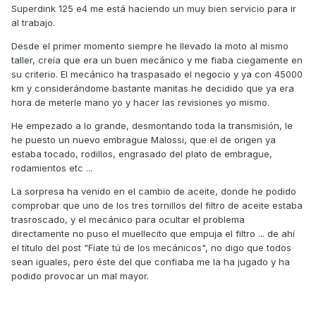
Superdink 125 e4 me está haciendo un muy bien servicio para ir
al trabajo.
Desde el primer momento siempre he llevado la moto al mismo
taller, creía que era un buen mecánico y me fiaba ciegamente en
su criterio. El mecánico ha traspasado el negocio y ya con 45000
km y considerándome bastante manitas he decidido que ya era
hora de meterle mano yo y hacer las revisiones yo mismo.
He empezado a lo grande, desmontando toda la transmisión, le
he puesto un nuevo embrague Malossi, que el de origen ya
estaba tocado, rodillos, engrasado del plato de embrague,
rodamientos etc ...
La sorpresa ha venido en el cambio de aceite, donde he podido
comprobar que uno de los tres tornillos del filtro de aceite estaba
trasroscado, y el mecánico para ocultar el problema
directamente no puso el muellecito que empuja el filtro ... de ahí
el título del post "Fíate tú de los mecánicos", no digo que todos
sean iguales, pero éste del que confiaba me la ha jugado y ha
podido provocar un mal mayor.