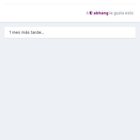
A
abhang
le gusta esto
1 mes más tarde...