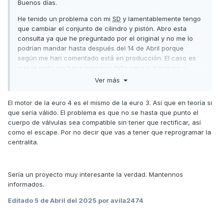
Buenos días.
He tenido un problema con mi
SD
y lamentablemente tengo
que cambiar el conjunto de cilindro y pistón. Abro esta
consulta ya que he preguntado por el original y no me lo
podrían mandar hasta después del 14 de Abril porque
según me han comentado está en producción. El caso es
que la moto me hace bastante falta para ir al trabajo y
necesitaría poder arreglarla antes de esa fecha. Estoy
Ver más
buscando a ver si queda alguno en stock en alguna tienda
de repuestos pero por ahora no lo encuentro. He visto que
El motor de la euro 4 es el mismo de la euro 3. Así que en teoría si
hay otras opciones no originales como Naraku o Barikit
que sería válido. El problema es que no se hasta que punto el
(aunque sube algo de cilindrada a 150) pero por ahora los
cuerpo de válvulas sea compatible sin tener que rectificar, así
que he visto no son compatibles con la euro 4 solo con la
como el escape. Por no decir que vas a tener que reprogramar la
euro 3.
centralita.
Si algún compañero sabe que cilindros le valen a la e4 para
poder tener el recambio lo antes posible le estaría muy
agradecido si compartiera la información.
Sería un proyecto muy interesante la verdad. Mantennos
informados.
Muchas gracias.
Editado
5 de Abril del 2025
por avila2474