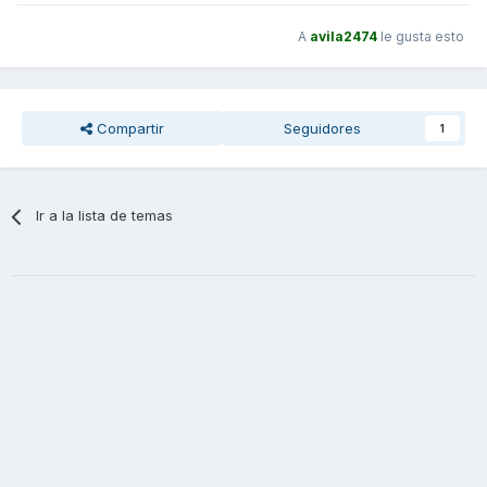
Si algún compañero sabe que cilindros le valen a la e4 para
A
avila2474
le gusta esto
poder tener el recambio lo antes posible le estaría muy
agradecido si compartiera la información.
Muchas gracias.
Compartir
Seguidores
1
Ir a la lista de temas