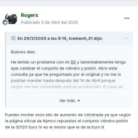
Rogers
Publicado
5 de Abril del 2025
En 29/3/2025 a las 8:15,
Icemanh_31
dijo:
Buenos días.
He tenido un problema con mi
SD
y lamentablemente tengo
que cambiar el conjunto de cilindro y pistón. Abro esta
consulta ya que he preguntado por el original y no me lo
podrían mandar hasta después del 14 de Abril porque
según me han comentado está en producción. El caso es
que la moto me hace bastante falta para ir al trabajo y
necesitaría poder arreglarla antes de esa fecha. Estoy
Ver más
buscando a ver si queda alguno en stock en alguna tienda
de repuestos pero por ahora no lo encuentro. He visto que
Puedes montar esos kits de aumento de cilindrada ya que según
hay otras opciones no originales como Naraku o Barikit
la página oficial de Kymco repuestos el conjunto cilindro-pistón
(aunque sube algo de cilindrada a 150) pero por ahora los
de la SD125 Euro IV es el mismo que el de la Euro III
que he visto no son compatibles con la euro 4 solo con la
euro 3.