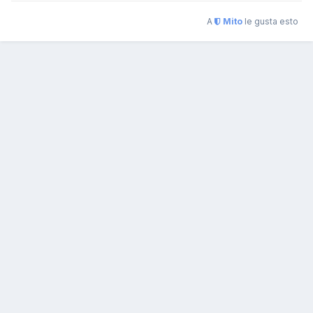
A
Mito
le gusta esto