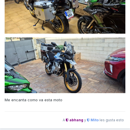
Me encanta como va esta moto
A
abhang
y
Mito
les gusta esto