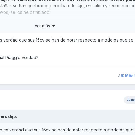
stañas se han quebrado, pero iban de lujo, en salida y recuperació
os, se los he cambiado.
e que Piaggio anuncia cambio de correa a los 20.000 kms, lo cual p
Ver más
s aguante sin que se parta. Los rodillos Techpulley si que aguantan 
 que el proximo cambio de correa y rodillos lo haré a los 15.000 km
 es verdad que sus 15cv se han de notar respecto a modelos que s
dré problemas. Osea a los 35.000 kms.
marcador sin problema. A 104 de marcador va a 8.000 rpm. Y al cort
inal Piaggio verdad?
capada, hace 125 kph, nada mal. Pensado que de serie no pasaba de
A
Mito
Aut
ers
dijo:
én es verdad que sus 15cv se han de notar respecto a modelos que