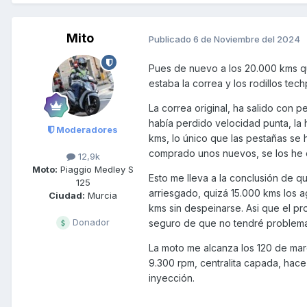
Mito
Publicado
6 de Noviembre del 2024
Pues de nuevo a los 20.000 kms qu
estaba la correa y los rodillos te
La correa original, ha salido con 
había perdido velocidad punta, la 
Moderadores
kms, lo único que las pestañas se 
comprado unos nuevos, se los he
12,9k
Moto:
Piaggio Medley S
Esto me lleva a la conclusión de q
125
arriesgado, quizá 15.000 kms los a
Ciudad:
Murcia
kms sin despeinarse. Asi que el pr
Donador
seguro de que no tendré problema
La moto me alcanza los 120 de mar
9.300 rpm, centralita capada, hac
inyección.