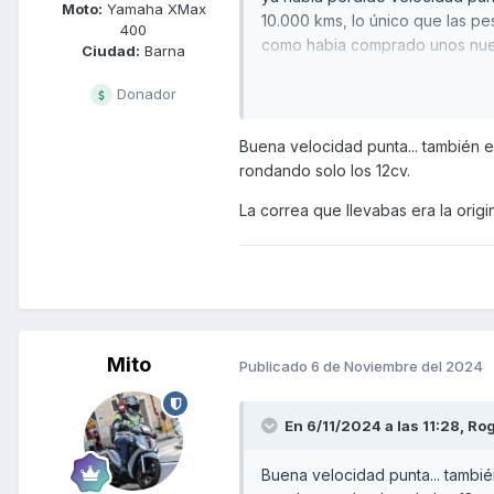
Moto:
Yamaha XMax
10.000 kms, lo único que las pe
400
como habia comprado unos nuev
Ciudad:
Barna
Esto me lleva a la conclusión d
Donador
arriesgado, quizá 15.000 kms lo
20.000 kms sin despeinarse. Asi
Buena velocidad punta... también
estar más seguro de que no ten
rondando solo los 12cv.
La moto me alcanza los 120 de 
La correa que llevabas era la orig
bajadas 9.300 rpm, centralita 
cortando inyección.
Saludos
Mito
Publicado
6 de Noviembre del 2024
En 6/11/2024 a las 11:28,
Rog
Buena velocidad punta... tambi