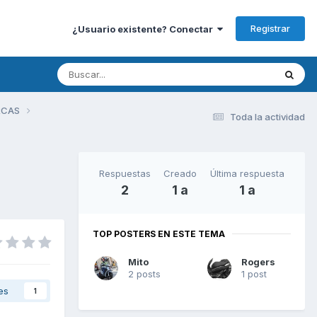
Registrar
¿Usuario existente? Conectar
RCAS
Toda la actividad
Respuestas
Creado
Última respuesta
2
1 a
1 a
TOP POSTERS EN ESTE TEMA
Mito
Rogers
2 posts
1 post
es
1