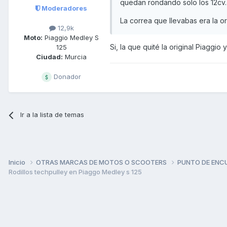
quedan rondando solo los 12cv.
Moderadores
La correa que llevabas era la o
12,9k
Moto:
Piaggio Medley S
Si, la que quité la original Piaggi
125
Ciudad:
Murcia
Donador
Ir a la lista de temas
Inicio
OTRAS MARCAS DE MOTOS O SCOOTERS
PUNTO DE ENC
Rodillos techpulley en Piaggo Medley s 125