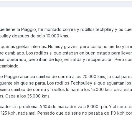
e tiene la Piaggio, he montado correa y rodillos techplley y os cu
chpulley despues de solo 10.000 kms.
pequeñas grietas internas. No muy graves, pero como no me fio y la 
he cambiado. Los rodillos si que estaban en buen estado para lleva
han quebrado, pero iban de lujo, en salida y recuperación. Pero co
 cambiado.
ue Piaggio anuncia cambio de correa a los 20.000 kms, lo cual pare
guante sin que se parta. Los rodillos Techpulley si que aguantan lo
oximo cambio de correa y rodillos lo haré a los 15.000 kms para est
s. Osea a los 35.000 kms.
cador sin problema. A 104 de marcador va a 8.000 rpm. Y al corte 
e 125 kph, nada mal. Pensado que de serie no pasaba de 110 kph co