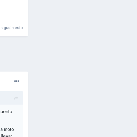
es gusta esto
cuento
la moto
llevar