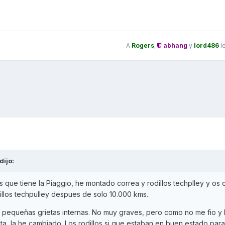
A
Rogers
,
abhang
y
lord486
l
dijo:
que tiene la Piaggio, he montado correa y rodillos techplley y os 
illos techpulley despues de solo 10.000 kms.
on pequeñas grietas internas. No muy graves, pero como no me fio y 
a, la he cambiado. Los rodillos si que estaban en buen estado para 