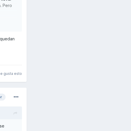
n. Pero
arece
los
s para
e quedan
e en
 110 kph
le gusta esto
or
 se