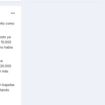
ento como
moto ya
r 10.000
mo habia
ce
s 20.000
ar más
en bajadas
rtando