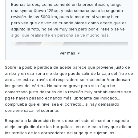
Buenas tardes, como comenté en la presentación, tengo
una kymco Xtown 125cc, y esta semana paso la segunda
revisión de los 5000 km, pues la moto en sí va muy bien
pero veo que de vez en cuando pierde como aceite que os
adjunto la foto, no se ve muy bien pero por el reflejo se ve
algo, que realmente en persona se ve mucho más.
Ver más
Sobre la posible perdida de aceite parece que proviene justo de
arriba y en esa zona me da que puede salir de la caja del filtro de
aire... en esta a través del respiradero se recolectan/condensan
los gases del cárter... No parece grave pero si la fuga ha
comenzado justo después de la revisión muy probablemente sea
pq te hayan pasado echando más lubricante del indicado...
comprueba que el nivel sea el correcto... si hay demasiado
conviene sacar el sobrante.
Respecto a la dirección tienes descentrado el manillar respecto
al eje longitudinal de las horquillas... en este caso hay que aflojar
los tornillos de las abrazaderas del yugo que sujetan las
pensaba que era gasolina pero no huele a nada de eso,