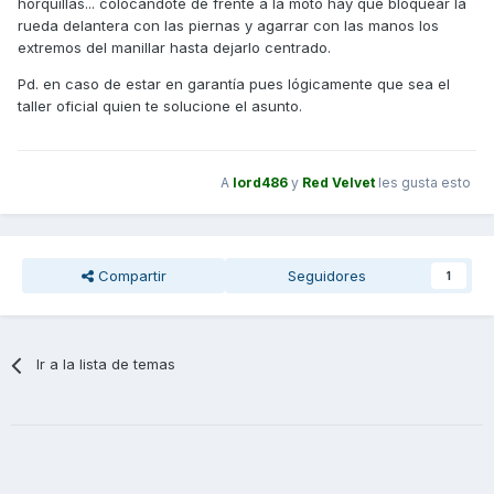
horquillas... colocandote de frente a la moto hay que bloquear la
podria ser algo que este flojo?
rueda delantera con las piernas y agarrar con las manos los
Por otra parte, eso lo llevo viendo casi desde el principio,
extremos del manillar hasta dejarlo centrado.
por ignorancia y que nunca he cogido moto, veo que
Pd. en caso de estar en garantía pues lógicamente que sea el
cuando voy por carretera tengo que ir un poco inclinado
taller oficial quien te solucione el asunto.
porque si pongo el manillar recto tira un poco hacia la
izquierda, suelto el manillar y se va para el dicho lado…
A
lord486
y
Red Velvet
les gusta esto
Compartir
Seguidores
1
Ir a la lista de temas