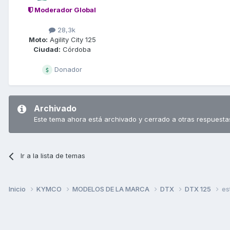
Moderador Global
28,3k
Moto:
Agility City 125
Ciudad:
Córdoba
Donador
Archivado
Este tema ahora está archivado y cerrado a otras respuesta
Ir a la lista de temas
Inicio
KYMCO
MODELOS DE LA MARCA
DTX
DTX 125
es