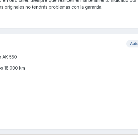
n otro taller. Siempre que realicen el mantenimiento indicado por 
os originales no tendrás problemas con la garantía.
Aut
a AK 550
os 18.000 km