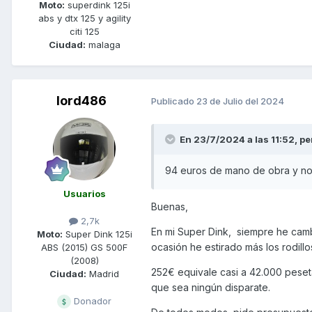
Moto:
superdink 125i
abs y dtx 125 y agility
citi 125
Ciudad:
malaga
lord486
Publicado
23 de Julio del 2024
En 23/7/2024 a las 11:52,
pe
94 euros de mano de obra y no 
Usuarios
Buenas,
2,7k
En mi Super Dink, siempre he cambi
Moto:
Super Dink 125i
ocasión he estirado más los rodil
ABS (2015) GS 500F
(2008)
252€ equivale casi a 42.000 peseta
Ciudad:
Madrid
que sea ningún disparate.
Donador