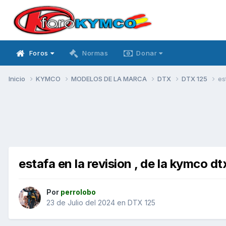
Foros
Normas
Donar
Inicio
KYMCO
MODELOS DE LA MARCA
DTX
DTX 125
es
estafa en la revision , de la kymco dt
Por
perrolobo
23 de Julio del 2024
en
DTX 125