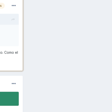
es
to. Como el