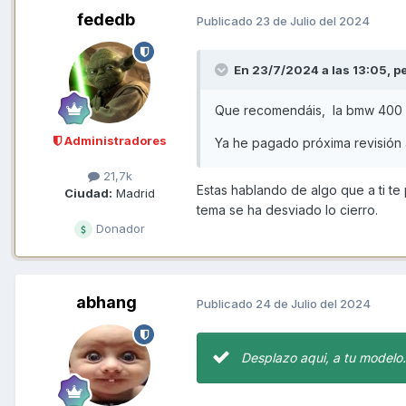
fededb
Publicado
23 de Julio del 2024
En 23/7/2024 a las 13:05,
p
Que recomendáis, la bmw 400 
Administradores
Ya he pagado próxima revisión 
21,7k
Estas hablando de algo que a ti t
Ciudad:
Madrid
tema se ha desviado lo cierro.
Donador
abhang
Publicado
24 de Julio del 2024
Desplazo aqui, a tu modelo.