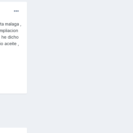
ta malaga ,
ampliacion
o he dicho
o aceite ,