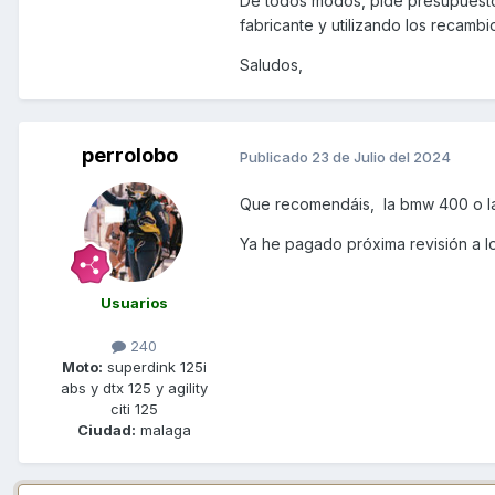
De todos modos, pide presupuesto e
fabricante y utilizando los recambi
Saludos,
perrolobo
Publicado
23 de Julio del 2024
Que recomendáis, la bmw 400 o l
Ya he pagado próxima revisión a l
Usuarios
240
Moto:
superdink 125i
abs y dtx 125 y agility
citi 125
Ciudad:
malaga