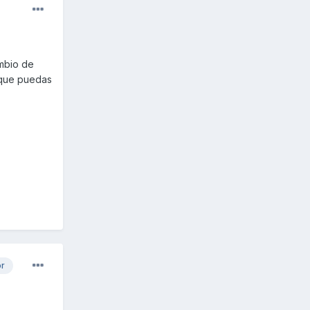
ambio de
o que puedas
or