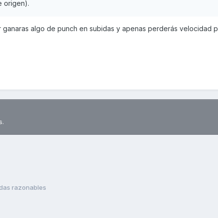
 origen).
1gr ganaras algo de punch en subidas y apenas perderás velocidad p
s.
udas razonables