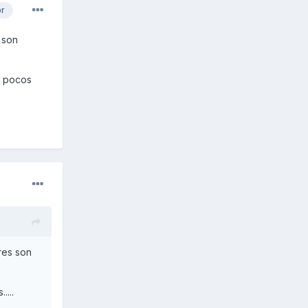
or
s son
. pocos
ares son
....