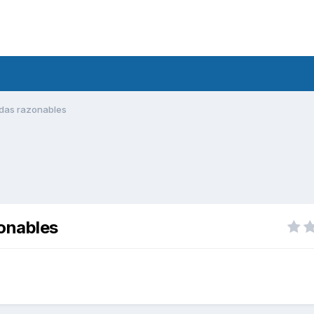
udas razonables
zonables