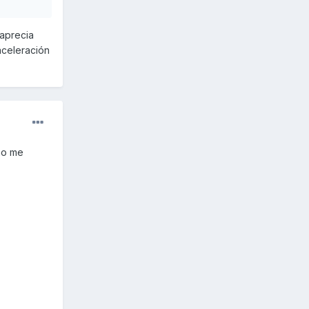
 aprecia
aceleración
 no me