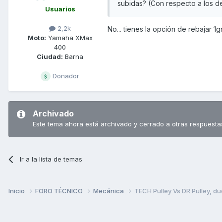
subidas? (Con respecto a los de
Usuarios
2,2k
No... tienes la opción de rebajar 
Moto:
Yamaha XMax
400
Ciudad:
Barna
Donador
Archivado
Este tema ahora está archivado y cerrado a otras respuesta
Ir a la lista de temas
Inicio
FORO TÉCNICO
Mecánica
TECH Pulley Vs DR Pulley, d