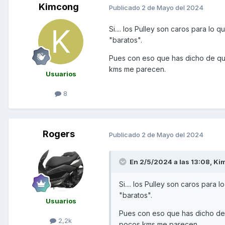
Kimcong
Publicado
2 de Mayo del 2024
Si.... los Pulley son caros para lo
"baratos".
Pues con eso que has dicho de que 
kms me parecen.
Usuarios
8
Rogers
Publicado
2 de Mayo del 2024
En 2/5/2024 a las 13:08,
Ki
Si.... los Pulley son caros para
"baratos".
Usuarios
Pues con eso que has dicho de qu
2,2k
pocos kms me parecen.