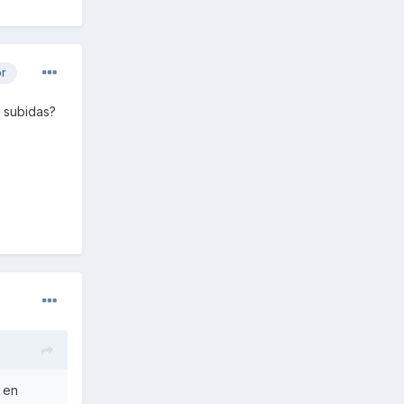
or
n subidas?
 en