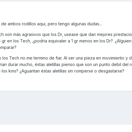
de ambos rodillos aqui, pero tengo algunas dudas...
h son más agrasivos que los Dr, usease que dan mejores prestacio
r en los Tech, ¿podria equivaler a 1 gr menos en los Dr?. ¿Alguien
comparar?
 de los Tech no me termino de fiar. Al ser una pieza en movimiento y 
n durar mucho, éstas aletillas pienso que son un punto debil del r
 los kms? ¿Aguantan éstas aletillas sin romperse o desgastarse?