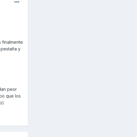
s finalmente
 pestaña y
dan peor
po que los
o)