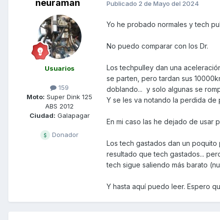
neuraman
Publicado
2 de Mayo del 2024
Yo he probado normales y tech pul
No puedo comparar con los Dr.
Los techpulley dan una aceleración
Usuarios
se parten, pero tardan sus 10000k
159
doblando... y solo algunas se rom
Moto:
Super Dink 125
Y se les va notando la perdida de pr
ABS 2012
Ciudad:
Galapagar
En mi caso las he dejado de usar 
Donador
Los tech gastados dan un poquito 
resultado que tech gastados... pe
tech sigue saliendo más barato (nu
Y hasta aquí puedo leer. Espero qu