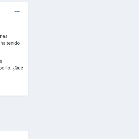
nes.
 ha tenido
de
odillo. ¿Qué