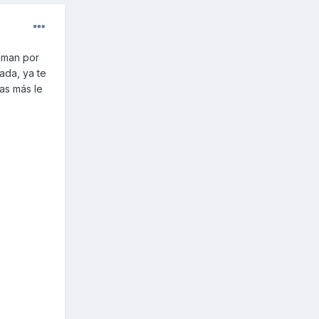
oman por
ada, ya te
tas más le