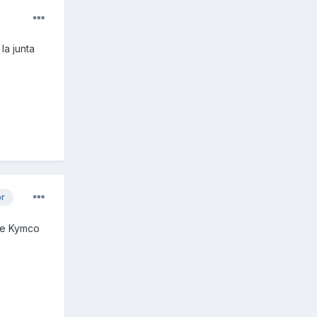
la junta
or
 de Kymco