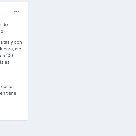
eído
o.
altas y con
 fuerza, me
o a 100
ás es
ro como
ien tiene