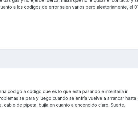
e das gas y no ejerce fuerza, hasta que no le quitas el contacto y s
uanto a los codigos de error salen varios pero aleatoriamente, el 01,
aría código a código que es lo que esta pasando e intentaría ir
problemas se para y luego cuando se enfría vuelve a arrancar hasta
eta, cable de pipeta, bujía en cuanto a encendido claro. Suerte.