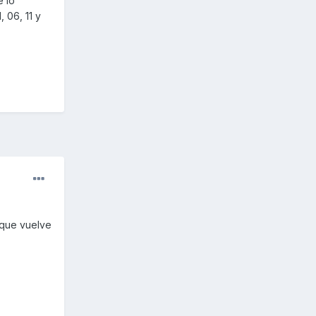
e lo
 06, 11 y
 que vuelve