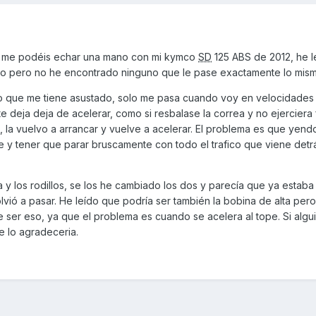
si me podéis echar una mano con mi kymco
SD
125 ABS de 2012, he l
ro pero no he encontrado ninguno que le pase exactamente lo mism
o que me tiene asustado, solo me pasa cuando voy en velocidades 
e deja deja de acelerar, como si resbalase la correa y no ejerciera
to, la vuelvo a arrancar y vuelve a acelerar. El problema es que yend
 y tener que parar bruscamente con todo el trafico que viene detr
y los rodillos, se los he cambiado los dos y parecía que ya estaba
vió a pasar. He leído que podría ser también la bobina de alta pe
e ser eso, ya que el problema es cuando se acelera al tope. Si algu
e lo agradeceria.