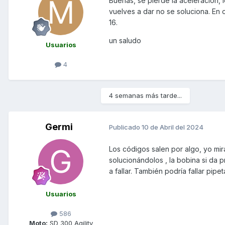
Buenas, se pierde la aceleración, l
vuelves a dar no se soluciona. En c
16.
un saludo
Usuarios
4
4 semanas más tarde...
Germi
Publicado
10 de Abril del 2024
Los códigos salen por algo, yo mir
solucionándolos , la bobina si da 
a fallar. También podría fallar pip
Usuarios
586
Moto:
SD 300 Agility