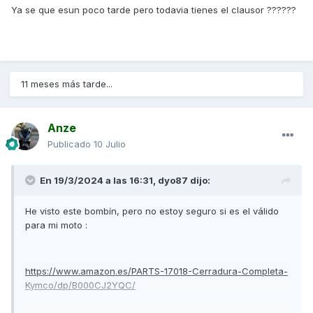
Ya se que esun poco tarde pero todavia tienes el clausor ??????
11 meses más tarde...
Anze
Publicado
10 Julio
En 19/3/2024 a las 16:31,
dyo87
dijo:
He visto este bombín, pero no estoy seguro si es el válido
para mi moto
:
https://www.amazon.es/PARTS-17018-Cerradura-Completa-
Kymco/dp/B000CJ2YQC/
Sabeis si es el correcto?