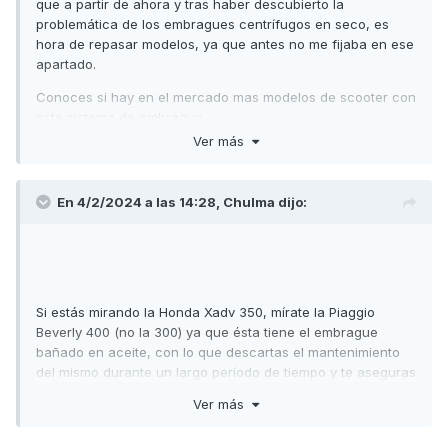
que a partir de ahora y tras haber descubierto la
problemática de los embragues centrífugos en seco, es
hora de repasar modelos, ya que antes no me fijaba en ese
apartado.
Conoces si hay en el mercado mas modelos de scooter con
este sistema de embrague.
Ver más
En 4/2/2024 a las 14:28,
Chulma
dijo:
Si estás mirando la Honda Xadv 350, mírate la Piaggio
Beverly 400 (no la 300) ya que ésta tiene el embrague
bañado en aceite, con lo que descartas el mantenimiento
del mismo durante un largo período de tiempo y te aseguras
que aguante su uso toda la vida útil, es decir, si aguanta
Ver más
40.000km, durante todos esos km funcionará igual
Al final, la moto más buena no es la más cara, ni la más