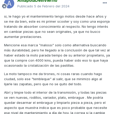
AmapolaDeinvierno
Publicado
5 de Febrero del 2024
si, le hago yo el mantenimiento tengo motos desde hace años y
se me da bien, este es mi primer scooter y soy como una esponja
tratando de absorber conocimiento al respecto. No tengo interés
en cambiar piezas que no sean originales, ya que no busco
aumentar prestaciones.
Mencione esa marca "malossi" solo como alternativa buscando
más durabilidad, pero he llegado a la conclusión de que tal vez al
haber estado la moto parada tiempo de su anterior propietario, ya
que la compre con 4000 kms, pueda haber sido eso lo que haya
ocasionado la cristalización de las pastillas.
La moto tampoco me da tirones, ni cosas raras cuando hago
ciudad, solo ese "tembleque" al salir, que se minimizo algo al
lijarle las zapatas, pero que no se quito del todo.
Abrí y limpie todo el interior de la transmisión, y todas las piezas
se ven nuevas, rodillos, variador, plato, embrague . Me podría
quedar desarmar el embrague y limpiarlo pieza a pieza, pero el
aspecto que muestra indica que es poco probable que necesite
ese nivel de mantenimiento a día de hoy, la correa si la cambie