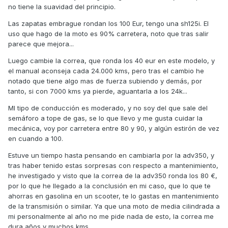
no tiene la suavidad del principio.
Las zapatas embrague rondan los 100 Eur, tengo una sh125i. El
uso que hago de la moto es 90% carretera, noto que tras salir
parece que mejora...
Luego cambie la correa, que ronda los 40 eur en este modelo, y
el manual aconseja cada 24.000 kms, pero tras el cambio he
notado que tiene algo mas de fuerza subiendo y demás, por
tanto, si con 7000 kms ya pierde, aguantarla a los 24k...
MI tipo de conducción es moderado, y no soy del que sale del
semáforo a tope de gas, se lo que llevo y me gusta cuidar la
mecánica, voy por carretera entre 80 y 90, y algún estirón de vez
en cuando a 100.
Estuve un tiempo hasta pensando en cambiarla por la adv350, y
tras haber tenido estas sorpresas con respecto a mantenimiento,
he investigado y visto que la correa de la adv350 ronda los 80 €,
por lo que he llegado a la conclusión en mi caso, que lo que te
ahorras en gasolina en un scooter, te lo gastas en mantenimiento
de la transmisión o similar. Ya que una moto de media cilindrada a
mi personalmente al año no me pide nada de esto, la correa me
dura años y muchos kms.