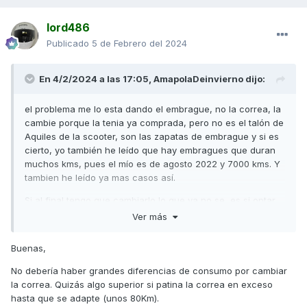
lord486
Publicado
5 de Febrero del 2024
En 4/2/2024 a las 17:05,
AmapolaDeinvierno
dijo:
el problema me lo esta dando el embrague, no la correa, la
cambie porque la tenia ya comprada, pero no es el talón de
Aquiles de la scooter, son las zapatas de embrague y si es
cierto, yo también he leído que hay embragues que duran
muchos kms, pues el mío es de agosto 2022 y 7000 kms. Y
tambien he leído ya mas casos así.
Si al final tengo que cambiarlo lo que ya no se, es si optar
por el original, que teniendo en cuenta la vida útil que da no
Ver más
entran ganas, ni su precio ya que solo zapatas son 100 €,
aunque no quiero bajo ningún concepto que suba el
Buenas,
consumo, que es la base de esta moto, no busco
prestaciones, la moto esta con repuestos originales
No debería haber grandes diferencias de consumo por cambiar
precisamente por ese tema del consumo.
la correa. Quizás algo superior si patina la correa en exceso
hasta que se adapte (unos 80Km).
por cierto, sabéis si con la correa nueva el consumo al