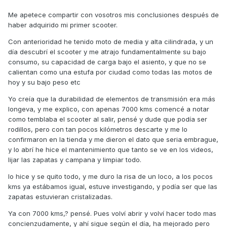
Me apetece compartir con vosotros mis conclusiones después de
haber adquirido mi primer scooter.
Con anterioridad he tenido moto de media y alta cilindrada, y un
día descubrí el scooter y me atrajo fundamentalmente su bajo
consumo, su capacidad de carga bajo el asiento, y que no se
calientan como una estufa por ciudad como todas las motos de
hoy y su bajo peso etc
Yo creía que la durabilidad de elementos de transmisión era más
longeva, y me explico, con apenas 7000 kms comencé a notar
como temblaba el scooter al salir, pensé y dude que podía ser
rodillos, pero con tan pocos kilómetros descarte y me lo
confirmaron en la tienda y me dieron el dato que seria embrague,
y lo abrí he hice el mantenimiento que tanto se ve en los videos,
lijar las zapatas y campana y limpiar todo.
lo hice y se quito todo, y me duro la risa de un loco, a los pocos
kms ya estábamos igual, estuve investigando, y podía ser que las
zapatas estuvieran cristalizadas.
Ya con 7000 kms,? pensé. Pues volví abrir y volví hacer todo mas
concienzudamente, y ahí sigue según el día, ha mejorado pero