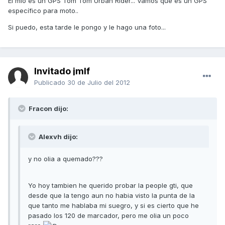
El mío es un GPS Tom Tom Urban Rider... Vamos que es un GPS
específico para moto..
Si puedo, esta tarde le pongo y le hago una foto...
Invitado jmlf
Publicado
30 de Julio del 2012
Fracon dijo:
Alexvh dijo:
y no olia a quemado???
Yo hoy tambien he querido probar la people gti, que
desde que la tengo aun no habia visto la punta de la
que tanto me hablaba mi suegro, y si es cierto que he
pasado los 120 de marcador, pero me olia un poco