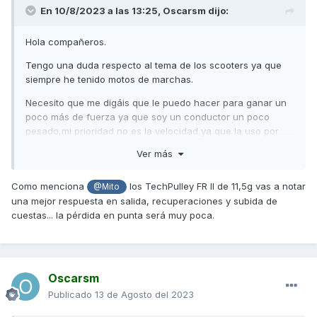
En 10/8/2023 a las 13:25,
Oscarsm
dijo:
Hola compañeros.
Tengo una duda respecto al tema de los scooters ya que
siempre he tenido motos de marchas.
Necesito que me digáis que le puedo hacer para ganar un
poco más de fuerza ya que soy un conductor un poco
pesado,mi prioridad no es la velocidad ya que la uso por
ciudad,pero si quiero que en ciudad pueda subir alguna
Ver más
cuesta decentemente y si llevo a mi pareja pueda bien con
los dos.
Como menciona
los TechPulley FR II de 11,5g vas a notar
@Mito
Un saludo y gracias de antemano
una mejor respuesta en salida, recuperaciones y subida de
cuestas... la pérdida en punta será muy poca.
Oscarsm
Publicado
13 de Agosto del 2023