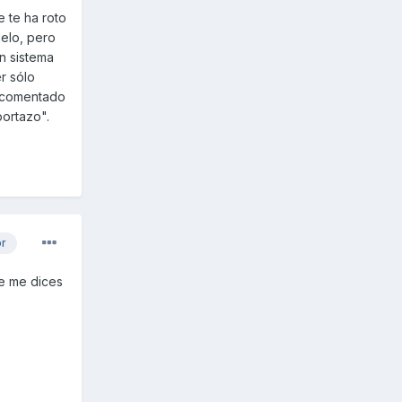
 te ha roto
delo, pero
un sistema
er sólo
l comentado
portazo".
or
ue me dices