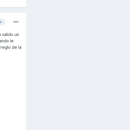
or
 salido un
ando le
rreglo de la