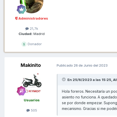
Administradores
21,7k
Ciudad:
Madrid
Donador
Makinito
Publicado
26 de Junio del 2023
En 25/6/2023 a las 15:25,
A
Hola foreros. Necesitaría un poc
asiento no funciona. A quedado a
Usuarios
se por donde empezar. Supongo 
mecanismo. Gracias si me podéi
505