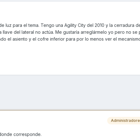
e luz para el tema. Tengo una Agility City del 2010 y la cerradura d
a llave del lateral no actúa. Me gustaría arreglármelo yo pero no s
el asiento y el cofre inferior para por lo menos ver el mecanismo.
Administrador
 donde corresponde.