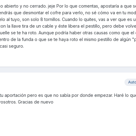
abierto y no cerrado. jeje Por lo que comentas, apostaría a que se
 Tendrás que desmontar el cofre para verlo, no sé cómo va en tu mo
lo al tuyo, son solo 8 tornillos. Cuando lo quites, vas a ver que es 
con la llave tira de un cable y éste libera el pestillo, pero debe volv
muelle se te ha roto. Aunque podría haber otras causas como que e
tro de la funda o que se te haya roto el mismo pestillo de algún "
casi seguro.
Aut
 tu aportación pero es que no sabía por donde empezar. Haré lo q
vosotros. Gracias de nuevo