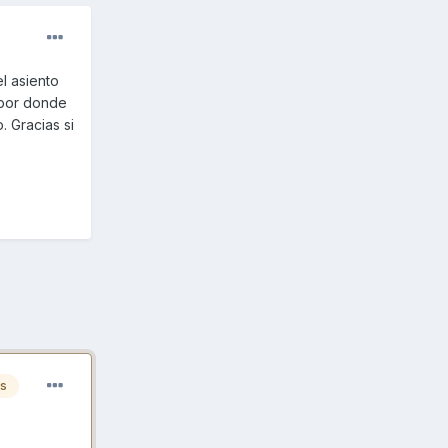
el asiento
e por donde
 Gracias si
es