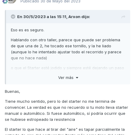
Publicado
30 de Mayo del 2023
En 30/5/2023 a las 15:11,
Arxon
dijo:
Eso es es seguro.
Hablando con otro taller, parece que puede ser problema
de que una de 2, he tocado ese tornillo, y la he liado
(aunque lo he intentado ajustar todo el recorrido y parece
que no hace nada)
o que el Starter esté jodido y siempre esté dejando un paso
grande gasolina, con lo cual la tengo muy rica la mezcla, y
Ver más
petardea.
Tiene sentido no?
Buenas,
Muchas gracias.
Tiene mucho sentido, pero lo del starter no me termina de
convencer. La verdad es que no recuerdo si tu moto lleva starter
manual o automático. Si fuese automático, sí podría ocurrir que
se hubiese estropeado la resistencia
El starter lo que hace al tirar del "aire" es tapar parcialmente la