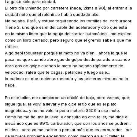
La gasto solo para ciudad.
El otro día viniendo por carretera (nada, 2kms a 90), al entrar a la
ciudad noté que el ralentí se había quedado alto.
No bajaba. Paré, y estuve toquiteando los tornillos del carburador.
Tiene 2, uno que es el del cable del acelerador y otro que está
en la misma línea que la aguja del starter automático... me explico
como un libro cerrado, pero seguro que el gremio sabe a que me
refiero.
Algo debí toquetear porque la moto no va bien... ahora lo que le
pasa, es que cuando abro gas de golpe desde parado o cuando
abro gas de golpe cuando la moto ha bajado rápìdamente de
velocidad, ratea que te cagas, petardea y luego sale...
lo curioso es que recién arrancada y los primeros minutos no lo
hace...
En este taller, me cambiaron un chiclé de baja, pero vamos, que
sigue igual, la volví a llevar y me dice el tío que es el plato
magnético... y no me vale la pena meterle 350€ a esa moto.
Como no me fio, me la llevo, y consulto en otro taller, me dice el
mecánico que es 99% carburador, que con los años se pudren...
ni idea... pero yo me inclino a pensar más que es carburador... por
qe si fuera problema encendido como dijeron en el 1º taller, la