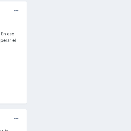
. En ese
uperar el