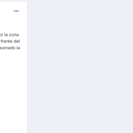
r la zona
 frente del
osionado la