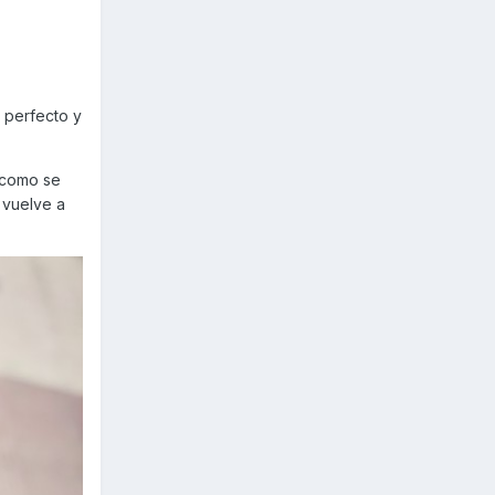
o perfecto y
( como se
 vuelve a