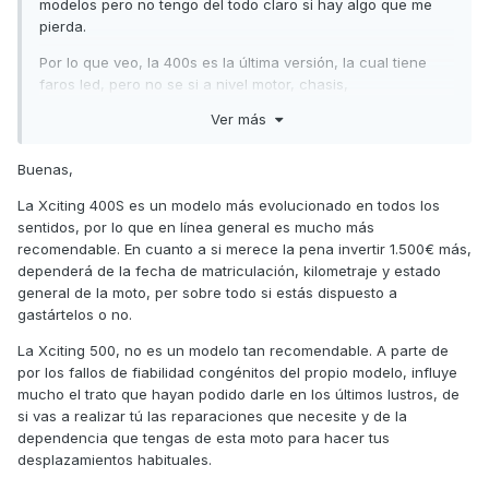
modelos pero no tengo del todo claro si hay algo que me
pierda.
Por lo que veo, la 400s es la última versión, la cual tiene
faros led, pero no se si a nivel motor, chasis,
suspensiones... hay cambios significativos como para
Ver más
invertir de media 1500€ más en el mercado de segunda
mano.
Buenas,
Lo que busco es una moto económica para hacer trayectos
La Xciting 400S es un modelo más evolucionado en todos los
urbanos y salir a carretera cuando necesite, también estoy
sentidos, por lo que en línea general es mucho más
mirando la Xciting 500, que las localizo por 2000 +-
recomendable. En cuanto a si merece la pena invertir 1.500€ más,
A ver si podéis echarme un cable.
dependerá de la fecha de matriculación, kilometraje y estado
general de la moto, per sobre todo si estás dispuesto a
Saludos!
gastártelos o no.
La Xciting 500, no es un modelo tan recomendable. A parte de
por los fallos de fiabilidad congénitos del propio modelo, influye
mucho el trato que hayan podido darle en los últimos lustros, de
si vas a realizar tú las reparaciones que necesite y de la
dependencia que tengas de esta moto para hacer tus
desplazamientos habituales.