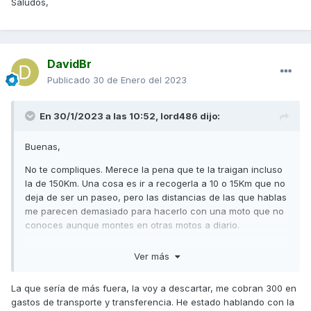
Saludos,
DavidBr
Publicado
30 de Enero del 2023
En 30/1/2023 a las 10:52,
lord486
dijo:
Buenas,
No te compliques. Merece la pena que te la traigan incluso
la de 150Km. Una cosa es ir a recogerla a 10 o 15Km que no
deja de ser un paseo, pero las distancias de las que hablas
me parecen demasiado para hacerlo con una moto que no
conoces aunque montes en otras motos a diario.
Mi GS-500F costó 100€ traerla desde Santander y la SD125
Ver más
me costó algo más y eso que era dentro de la provincia.
Saludos,
La que sería de más fuera, la voy a descartar, me cobran 300 en
gastos de transporte y transferencia. He estado hablando con la