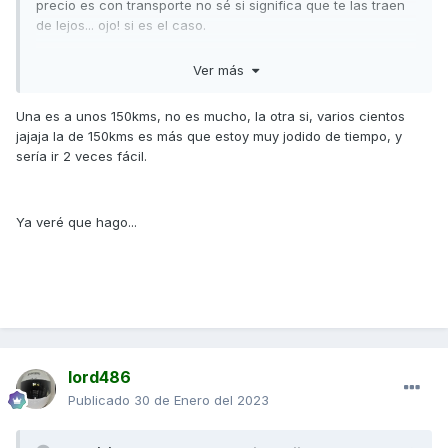
precio es con transporte no sé si significa que te las traen
de lejos... ojo! si es el caso.
De seguros pienso que en Linea Directa o en Mutua
Ver más
Madrileña es donde se pueden conseguir mejores precios y
son compañías que como el resto funcionan
Una es a unos 150kms, no es mucho, la otra si, varios cientos
extraordinariamente bien cuando no tienes que echar mano
jajaja la de 150kms es más que estoy muy jodido de tiempo, y
de ellas... Ya cuando hay que gestionar un siniestro o una
sería ir 2 veces fácil.
asistencia es una lotería (igual que en el resto de
aseguradoras).
Un saludo
Ya veré que hago...
lord486
Publicado
30 de Enero del 2023