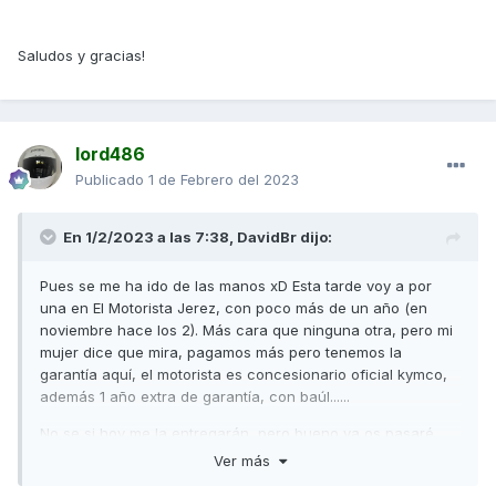
Saludos y gracias!
lord486
Publicado
1 de Febrero del 2023
En 1/2/2023 a las 7:38,
DavidBr
dijo:
Pues se me ha ido de las manos xD Esta tarde voy a por
una en El Motorista Jerez, con poco más de un año (en
noviembre hace los 2). Más cara que ninguna otra, pero mi
mujer dice que mira, pagamos más pero tenemos la
garantía aquí, el motorista es concesionario oficial kymco,
además 1 año extra de garantía, con baúl......
No se si hoy me la entregarán, pero bueno ya os pasaré
fotos. Fui el martes a verla que saltó el anuncio, y en un
Ver más
primer vistazo la vi impoluta, luego la revisaré más a fondo