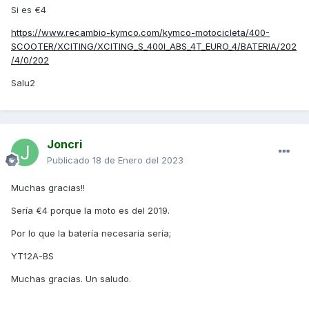
Si es €4
https://www.recambio-kymco.com/kymco-motocicleta/400-
SCOOTER/XCITING/XCITING_S_400I_ABS_4T_EURO_4/BATERIA/202
/4/0/202
Salu2
Joncri
Publicado
18 de Enero del 2023
Muchas gracias!!
Sería €4 porque la moto es del 2019.
Por lo que la batería necesaria sería;
YT12A-BS
Muchas gracias. Un saludo.