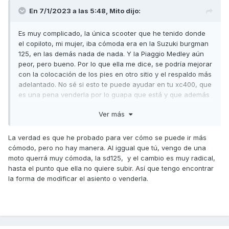
En 7/1/2023 a las 5:48,
Mito
dijo:
Es muy complicado, la única scooter que he tenido donde
el copiloto, mi mujer, iba cómoda era en la Suzuki burgman
125, en las demás nada de nada. Y la Piaggio Medley aún
peor, pero bueno. Por lo que ella me dice, se podría mejorar
con la colocación de los pies en otro sitio y el respaldo más
adelantado. No sé si esto te puede ayudar en tu xc400, que
es una pena venderla por lo guapa que está y que además
a ti te gusta tanto. Saludos
Ver más
La verdad es que he probado para ver cómo se puede ir más
cómodo, pero no hay manera. Al iggual que tú, vengo de una
moto querrá muy cómoda, la sd125, y el cambio es muy radical,
hasta el punto que ella no quiere subir. Así que tengo encontrar
la forma de modificar el asiento o venderla.