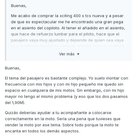
Buenas,
Me acabo de comprar la xciting 400 s tcs nueva y a pesar
de que es espectacular me he encontrado una gran pega
en el asiento del copiloto. Al tener el añadido en el asiento,
que hace de refuerzo lumbar para el piloto, hace que el
pasajero vaya muy ajustado y depende de quien sea vaya
muy incómodo porque la parte de asiento es muy ajustada
y las piernas pasan por encima del añadido que he
Ver más
comentado.
Buenas,
Es una pena porque tiene 2 días, 200 km y ya estoy
pensando en venderla por este tema. Quisiera saber si
El tema del pasajero es bastante complejo. Yo suelo montar con
alguno de vosotros os habéis encontrado con el mismo
frecuencia con mis hijos y con mi hijo pequeño me quedo sin
problema y si se ha podido dar una solución para evitar
espacio en cualquiera de mis motos. Sin embargo, con mi hijo
cambiarla.
mayor no tengo el mismo problema (y eso que los dos pasamos
del 1,90M).
Por otro lado en caso de venderla no sé si alguien lo ha
hecho siendo tan nueva y que se puede hacer para no
Quizás deberías ayudar a tu acompañante a colocarse
perder demasiado dinero.
correctamente en la moto. Sería una pena que tuvieses que
vender la moto por ese tema. Sobre todo porque la moto te
encanta en todos los demás aspectos.