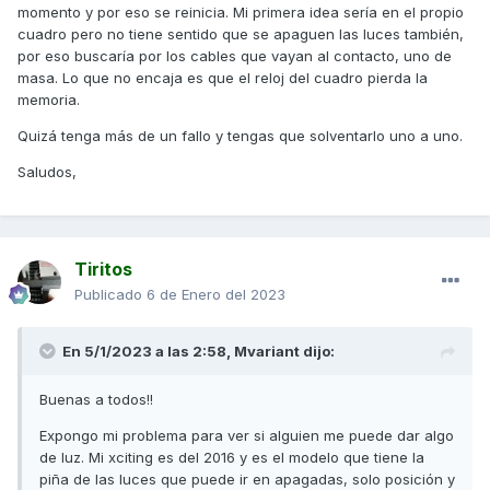
momento y por eso se reinicia. Mi primera idea sería en el propio
Me cambiaron hace 5000 km el estator con la pipeta
cuadro pero no tiene sentido que se apaguen las luces también,
porque la moto se paraba y no arrancaba. Desde que lo
por eso buscaría por los cables que vayan al contacto, uno de
cambiaron sin problemas. La batería no me da signos de
masa. Lo que no encaja es que el reloj del cuadro pierda la
fatiga y el regulador parece tambien estar bien a falta de
memoria.
pruebas pertinentes.
Quizá tenga más de un fallo y tengas que solventarlo uno a uno.
Lo que si he observado es que solo pasa cuando llevo las
luces de cruce encendidas. Si solo llevo posición, no me
Saludos,
hace estos reinicios. Si doy cruce....los hace y cada vez
mas frecuentes. No llevo nada modificado y las luces son
las hs1 que necesita.
Alguien me puede dar algo de luz? Haré las pruebas
Tiritos
pertinentes para descartar alternador, batería o regulador.
Publicado
6 de Enero del 2023
Gracias
En 5/1/2023 a las 2:58,
Mvariant
dijo:
Buenas a todos!!
Expongo mi problema para ver si alguien me puede dar algo
de luz. Mi xciting es del 2016 y es el modelo que tiene la
piña de las luces que puede ir en apagadas, solo posición y