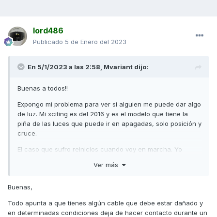
lord486
Publicado
5 de Enero del 2023
En 5/1/2023 a las 2:58,
Mvariant
dijo:
Buenas a todos!!
Expongo mi problema para ver si alguien me puede dar algo
de luz. Mi xciting es del 2016 y es el modelo que tiene la
piña de las luces que puede ir en apagadas, solo posición y
cruce.
El caso que sufro reinicios cuando voy en marcha. Yo
arranco la moto...circulo con ella y de buenas a primeras
Ver más
realiza un reinicio o testeo como cuando das el contacto
para arrancar. La moto no se para ni hace ningún extraño,
Buenas,
solo que se apagan las luces y el cuadro, se mueven las
agujas y el reloj pierde su memoria en la hora poniendose
Todo apunta a que tienes algún cable que debe estar dañado y
las 12:00.
en determinadas condiciones deja de hacer contacto durante un