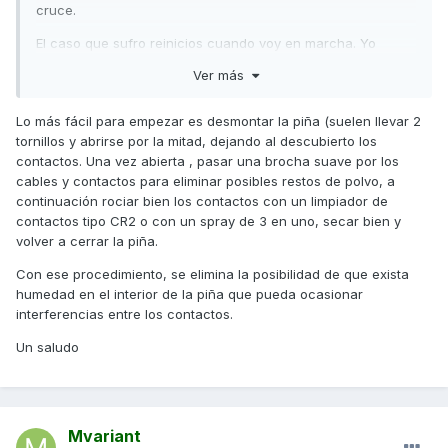
cruce.
El caso que sufro reinicios cuando voy en marcha. Yo
arranco la moto...circulo con ella y de buenas a primeras
Ver más
realiza un reinicio o testeo como cuando das el contacto
para arrancar. La moto no se para ni hace ningún extraño,
Lo más fácil para empezar es desmontar la piña (suelen llevar 2
solo que se apagan las luces y el cuadro, se mueven las
tornillos y abrirse por la mitad, dejando al descubierto los
agujas y el reloj pierde su memoria en la hora poniendose
contactos. Una vez abierta , pasar una brocha suave por los
las 12:00.
cables y contactos para eliminar posibles restos de polvo, a
Me cambiaron hace 5000 km el estator con la pipeta
continuación rociar bien los contactos con un limpiador de
porque la moto se paraba y no arrancaba. Desde que lo
contactos tipo CR2 o con un spray de 3 en uno, secar bien y
cambiaron sin problemas. La batería no me da signos de
volver a cerrar la piña.
fatiga y el regulador parece tambien estar bien a falta de
Con ese procedimiento, se elimina la posibilidad de que exista
pruebas pertinentes.
humedad en el interior de la piña que pueda ocasionar
Lo que si he observado es que solo pasa cuando llevo las
interferencias entre los contactos.
luces de cruce encendidas. Si solo llevo posición, no me
Un saludo
hace estos reinicios. Si doy cruce....los hace y cada vez
mas frecuentes. No llevo nada modificado y las luces son
las hs1 que necesita.
Alguien me puede dar algo de luz? Haré las pruebas
Mvariant
pertinentes para descartar alternador, batería o regulador.