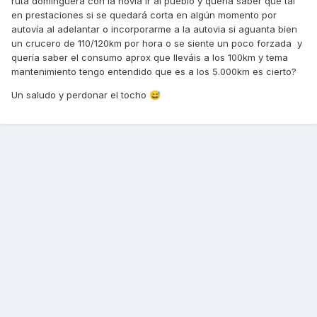
ruta dominguera con la novia ir al pueblo y quería saber qué tal
en prestaciones si se quedará corta en algún momento por
autovía al adelantar o incorporarme a la autovia si aguanta bien
un crucero de 110/120km por hora o se siente un poco forzada y
quería saber el consumo aprox que lleváis a los 100km y tema
mantenimiento tengo entendido que es a los 5.000km es cierto?
Un saludo y perdonar el tocho
😅