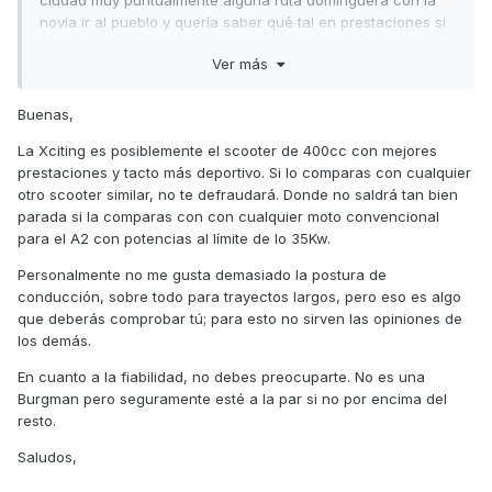
ciudad muy puntualmente alguna ruta dominguera con la
novia ir al pueblo y quería saber qué tal en prestaciones si
se quedará corta en algún momento por autovía al
Ver más
adelantar o incorporarme a la autovia y quería saber el
consumo aprox que lleváis a los 100km y tema
mantenimiento tengo entendido que es a los 5.000km es
Buenas,
cierto?
La Xciting es posiblemente el scooter de 400cc con mejores
Un saludo y perdonar el tocho
😅
prestaciones y tacto más deportivo. Si lo comparas con cualquier
otro scooter similar, no te defraudará. Donde no saldrá tan bien
parada si la comparas con con cualquier moto convencional
para el A2 con potencias al límite de lo 35Kw.
Personalmente no me gusta demasiado la postura de
conducción, sobre todo para trayectos largos, pero eso es algo
que deberás comprobar tú; para esto no sirven las opiniones de
los demás.
En cuanto a la fiabilidad, no debes preocuparte. No es una
Burgman pero seguramente esté a la par si no por encima del
resto.
Saludos,