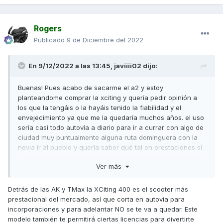
Rogers
Publicado
9 de Diciembre del 2022
En 9/12/2022 a las 13:45,
javiiii02
dijo:
Buenas! Pues acabo de sacarme el a2 y estoy
planteandome comprar la xciting y quería pedir opinión a
los que la tengáis o la hayáis tenido la fiabilidad y el
envejecimiento ya que me la quedaría muchos años. el uso
sería casi todo autovía a diario para ir a currar con algo de
ciudad muy puntualmente alguna ruta dominguera con la
novia ir al pueblo y quería saber qué tal en prestaciones si
se quedará corta en algún momento por autovía al
Ver más
adelantar o incorporarme a la autovia y quería saber el
consumo aprox que lleváis a los 100km y tema
mantenimiento tengo entendido que es a los 5.000km es
Detrás de las AK y TMax la XCiting 400 es el scooter más
cierto?
prestacional del mercado, así que corta en autovía para
incorporaciones y para adelantar NO se te va a quedar. Este
Un saludo y perdonar el tocho
😅
modelo también te permitirá ciertas licencias para divertirte