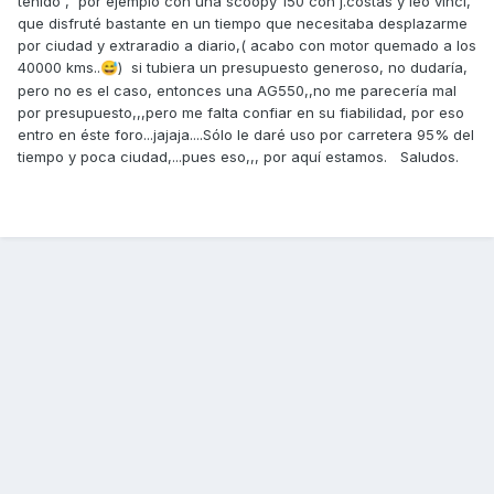
tenido , por ejemplo con una scoopy 150 con j.costas y leo vinci,
que disfruté bastante en un tiempo que necesitaba desplazarme
por ciudad y extraradio a diario,( acabo con motor quemado a los
40000 kms..
) si tubiera un presupuesto generoso, no dudaría,
😅
pero no es el caso, entonces una AG550,,no me parecería mal
por presupuesto,,,pero me falta confiar en su fiabilidad, por eso
entro en éste foro...jajaja....Sólo le daré uso por carretera 95% del
tiempo y poca ciudad,...pues eso,,, por aquí estamos. Saludos.