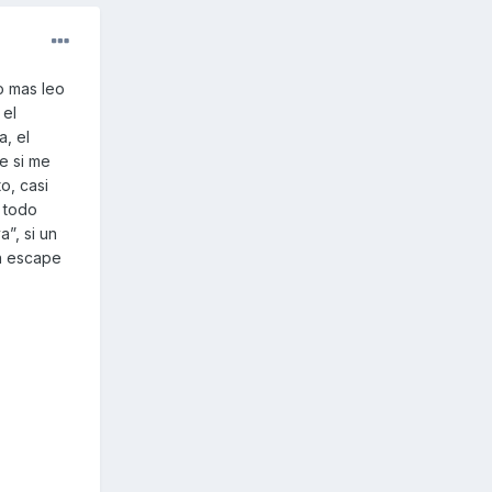
o mas leo
 el
a, el
e si me
o, casi
 todo
”, si un
un escape