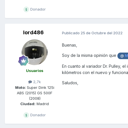
Donador
lord486
Publicado
25 de Octubre del 2022
Buenas,
Soy de la misma opinión que
@
M
En cuanto al variador Dr. Pulley, 
Usuarios
kilómetros con el nuevo y funcion
2,7k
Saludos,
Moto:
Super Dink 125i
ABS (2015) GS 500F
(2008)
Ciudad:
Madrid
Donador