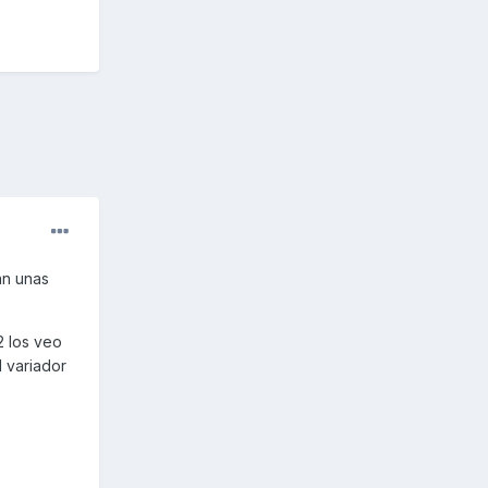
an unas
2 los veo
l variador
s