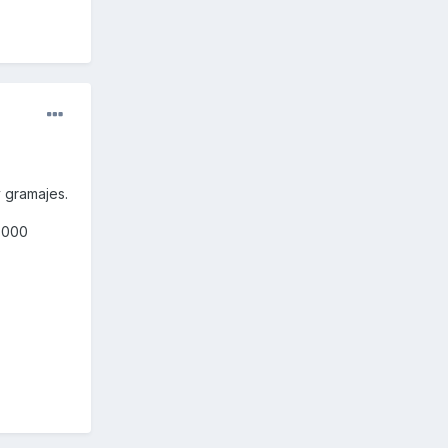
y gramajes.
1.000