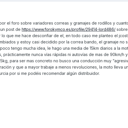
por el foro sobre variadores correas y gramajes de rodillos y cuant
 un post de
https://www.forokymco.es/profile/29414-lord486/
sobre
r lo que me hace desconfiar de el, en todo caso me planteo el jcost
cambiados y estoy casi decidido por la correa bando, el gramaje no s
poco tengo mucha idea, le hago una media de 15km diarios a la mot
, prácticamente nunca vías rápidas ni autovías de mas de 90km/h y
 65kg, para ser mas concreto no busco una conducción muy “agresiva
ación y que a mayor trabaje a menos revoluciones, la moto lleva 
urcia por si me podéis recomendar algún distribuidor.