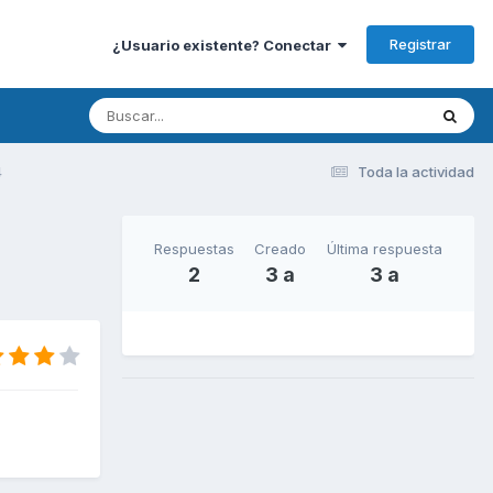
Registrar
¿Usuario existente? Conectar
4
Toda la actividad
Respuestas
Creado
Última respuesta
2
3 a
3 a