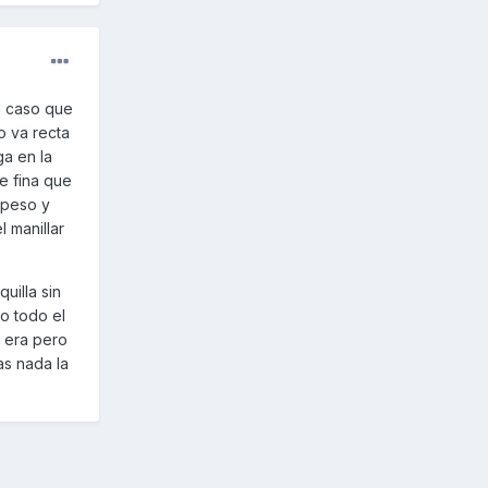
el caso que
o va recta
ga en la
e fina que
apeso y
 manillar
uilla sin
o todo el
e era pero
as nada la