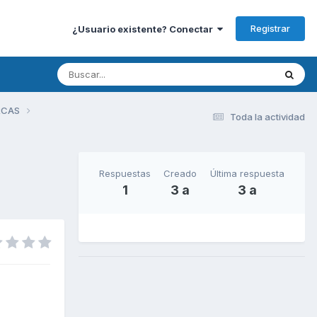
Registrar
¿Usuario existente? Conectar
RCAS
Toda la actividad
Respuestas
Creado
Última respuesta
1
3 a
3 a