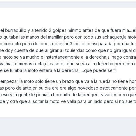
el burraquillo y a tenido 2 golpes minimo antes de que fuera mia....
o quitaba las manos del manillar pero con todo sus achaques,la mot
odo correcto pero despues de estar 3 meses o asi parada por una fu
 doy cuenta de que al girar a izquierdas como que no gira igual d
ar,la moto se va mucho e instantaneamente a la derecha,si hago contr
va mas o menos recta,el caso es que se va a la derecha pero con el
e se tumba la moto entera a la derecha......que puede ser?
empezar la moto solo tiene un brazo que va a la rueda,no tiene horq
as pero delante,en su dia era era algo novedoso esteticamente per
eso y la gente le ponia la horquilla de la peugeot vivacity creo qu
é y otra que al soltar la moto ve valla para un lado pero si no suelt