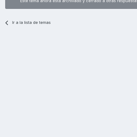
Este tema ahora está archivado y cerrado a otras respuesta
Ir a la lista de temas