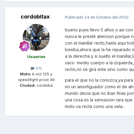
cordobitax
Publicado
24 de Octubre del 2022
bueno pues llevo 5 años o asi con 
nunca le presté atencion porque n
con el manillar recto,hasta aqui t
bomba,ahora que la he reparado me
a la derecha y si suelto el manill
Usuarios
saco medio cuerpo a la izquierda,
615
recto,no se gira este sino como qu
Moto:
k-xct 125 y
speedfight prost 49
para el que no la conozca,ya para 
Ciudad:
cordoba
no un amortiguador como el de atr
mundo decia que no iban finas por 
una cosa es la sensacion rara que d
moto va recta como una vela...