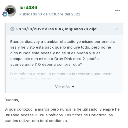
lord486
Publicado
13 de Octubre del 2022
En 13/10/2022 a las 9:47,
Miguelon73
dijo:
Buenos días,voy a cambiar el aceite yo mismo por primera
vez y he visto esta pack que lo incluye todo, pero no he
oído nunca este aceite y no sé si es buena y si es
compatible con mi moto Gran Dink euro 2...podéis
aconsejarme ? O debería comprar otra?
El mecánico que me la cambio en la revisión puso aceite
Agip TEC API SJ 15W50 de base sintetica.
Ver más
Muchas gracias por vuestras opiniones y ayuda
Buenas,
Sí que conozco la marca pero nunca la he utilizado. Siempre he
utilizado aceites 100% sintéticos. Los filtros de Hoflofiltro los
puedes utilizar con total confianza.