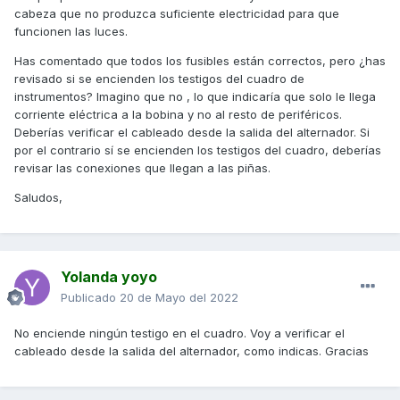
Mi GrandDink tendrá poco valor, pero yo estoy encantada
cabeza que no produzca suficiente electricidad para que
con ella, necesito averiguar si la avería es poca cosa antes
funcionen las luces.
de repararla.
Has comentado que todos los fusibles están correctos, pero ¿has
¿Sugerencias? gracias
revisado si se encienden los testigos del cuadro de
instrumentos? Imagino que no , lo que indicaría que solo le llega
corriente eléctrica a la bobina y no al resto de periféricos.
Deberías verificar el cableado desde la salida del alternador. Si
por el contrario sí se encienden los testigos del cuadro, deberías
revisar las conexiones que llegan a las piñas.
Saludos,
Yolanda yoyo
Publicado
20 de Mayo del 2022
No enciende ningún testigo en el cuadro. Voy a verificar el
cableado desde la salida del alternador, como indicas. Gracias