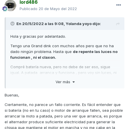
lord486
Publicado
20 de Mayo del 2022
En 20/5/2022 a las 9:08,
Yolanda yoyo
dijo:
Hola y gracias por adelantado.
Tengo una Grand dink con muchos años pero que no ha
dado ningún problema. Hasta que
de repente las luces no
funcionan , ni el claxon.
Compré batería nueva, pero no debe de ser eso, sigue
igual. A patada arranca y funciona , pero voy sin luces, ni
pito, vamos que así no puedo ir a ningún lado.
Ver más
Fusibles revisados y están bien.
Buenas,
¿Por donde empezaríais a mirar?
. Este finde he decidido
ponerme con ella. Si no logro dar con la avería por mis
Ciertamente, no parece un fallo corriente. Es fácil entender que
propios medios, siendo realista no merecerá la pena
si batería (no en tu caso) o motor de arranque fallen, sea posible
repararla en taller, solo las horas de desmontaje de
arrancar la moto a patada, pero una ver que arranca, es porque
plásticos deben valer mas que mi moto, jejeje.
el alternador produce suficiente electricidad para generar la
chispa que mantiene el motor en marcha y no me cabe en la