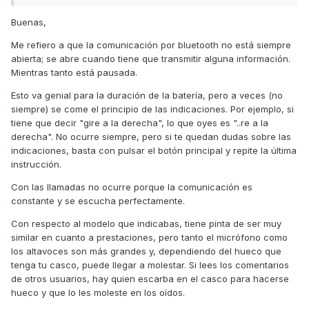
son a simple vista muy parecidos a los que me comentas.
Estos tuyos yo los habia visto pero en modelo obest 0.4. No
Buenas,
se si difiere en caracteristicas ¿será solo por tamaño?.
Me refiero a que la comunicación por bluetooth no está siempre
Sin embargo me parece que en las reseñas,
abierta; se abre cuando tiene que transmitir alguna información.
aparentemente, algo mejor serían lo 3T6B.
Mientras tanto está pausada.
Creo que al final me iré por tu opcion ya que tenemos tu
Esto va genial para la duración de la batería, pero a veces (no
experiencia con ellos y yo los quiero para el gps y telefono,
siempre) se come el principio de las indicaciones. Por ejemplo, si
no tanto por música.
tiene que decir "gire a la derecha", lo que oyes es "..re a la
Otra cosa: ¿que quieres decir con que se come al principio
derecha". No ocurre siempre, pero si te quedan dudas sobre las
las indicaciones? todas o al iniciar?
indicaciones, basta con pulsar el botón principal y repite la última
instrucción.
Con las llamadas no ocurre porque la comunicación es
constante y se escucha perfectamente.
Con respecto al modelo que indicabas, tiene pinta de ser muy
similar en cuanto a prestaciones, pero tanto el micrófono como
los altavoces son más grandes y, dependiendo del hueco que
tenga tu casco, puede llegar a molestar. Si lees los comentarios
de otros usuarios, hay quien escarba en el casco para hacerse
hueco y que lo les moleste en los oídos.