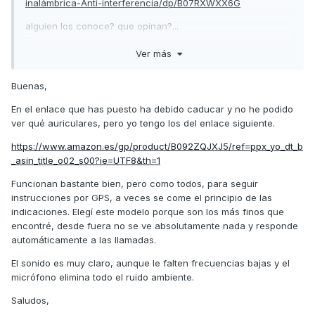
inalámbrica-Anti-interferencia/dp/B07RXWXX6G
alguien los conoce? que opinan?...
Estoy realmente buscando simplemento algo para escuchar
Ver más
las instrucciones del GPS y sin necesidad de
intercomunicarme ni escuchar musca en HiFI, pero que si
se escuche bien a nuestra amiga del Tomtom pero barato,
Buenas,
barato.
En el enlace que has puesto ha debido caducar y no he podido
Gracias por los comentarios.
ver qué auriculares, pero yo tengo los del enlace siguiente.
https://www.amazon.es/gp/product/B092ZQJXJ5/ref=ppx_yo_dt_b
_asin_title_o02_s00?ie=UTF8&th=1
Funcionan bastante bien, pero como todos, para seguir
instrucciones por GPS, a veces se come el principio de las
indicaciones. Elegí este modelo porque son los más finos que
encontré, desde fuera no se ve absolutamente nada y responde
automáticamente a las llamadas.
El sonido es muy claro, aunque le falten frecuencias bajas y el
micrófono elimina todo el ruido ambiente.
Saludos,