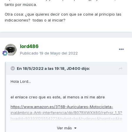
tanto por música.
Otra cosa: ¿que quieres decir con que se come al principio las
indicaciones? todas o al iniciar?
lord486
Publicado
19 de Mayo del 2022
En 18/5/2022 a las 19:18,
JD400
dijo:
Hola Lord...
el enlace creo que es este, al menos a mi me abre
https://www.amazon.es/3T6B-Auriculares-Motocicleta-
inalámbrica-Anti-interferencia/dp/B07RXWXX6G/ref=sr_1_5?
hvadid=80333125554272&hvbmt=bp&hvdev=c&hvqmt=p&ke
ywords=3t6b&qid=1652901006&sr=8-5
Ver más