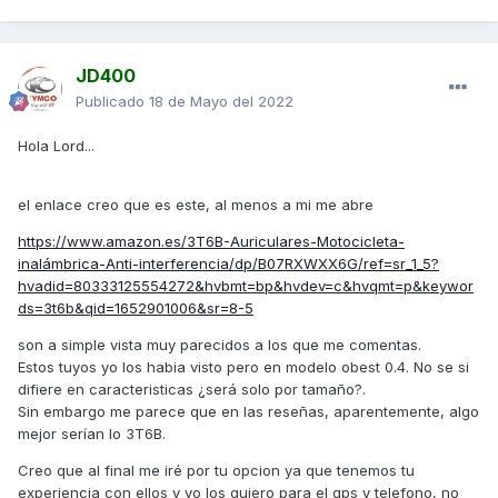
JD400
Publicado
18 de Mayo del 2022
Hola Lord...
el enlace creo que es este, al menos a mi me abre
https://www.amazon.es/3T6B-Auriculares-Motocicleta-
inalámbrica-Anti-interferencia/dp/B07RXWXX6G/ref=sr_1_5?
hvadid=80333125554272&hvbmt=bp&hvdev=c&hvqmt=p&keywor
ds=3t6b&qid=1652901006&sr=8-5
son a simple vista muy parecidos a los que me comentas.
Estos tuyos yo los habia visto pero en modelo obest 0.4. No se si
difiere en caracteristicas ¿será solo por tamaño?.
Sin embargo me parece que en las reseñas, aparentemente, algo
mejor serían lo 3T6B.
Creo que al final me iré por tu opcion ya que tenemos tu
experiencia con ellos y yo los quiero para el gps y telefono, no