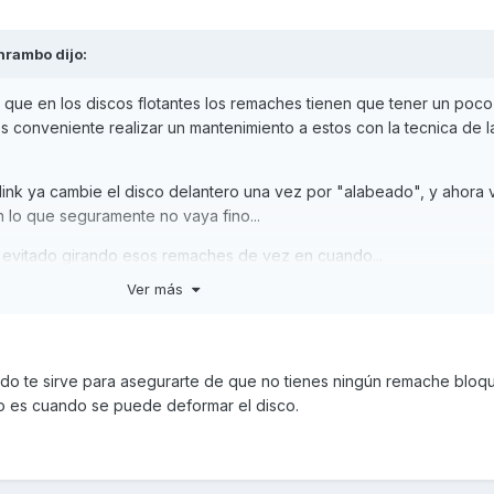
hrambo
dijo:
s que en los discos flotantes los remaches tienen que tener un poc
es conveniente realizar un mantenimiento a estos con la tecnica de l
ink ya cambie el disco delantero una vez por "alabeado", y ahora
n lo que seguramente no vaya fino...
r evitado girando esos remaches de vez en cuando...
Ver más
do te sirve para asegurarte de que no tienes ningún remache bloq
 es cuando se puede deformar el disco.