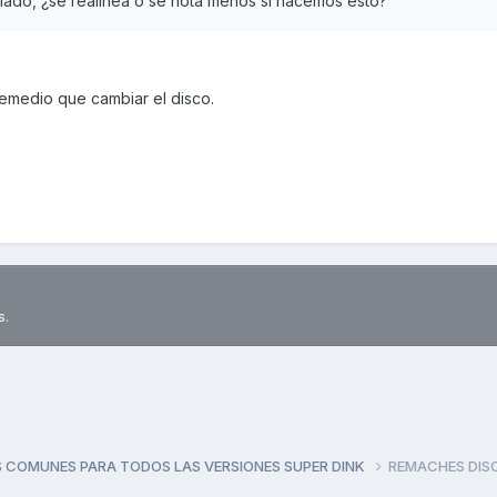
lado, ¿se realinea o se nota menos si hacemos esto?
emedio que cambiar el disco.
s.
 COMUNES PARA TODOS LAS VERSIONES SUPER DINK
REMACHES DIS