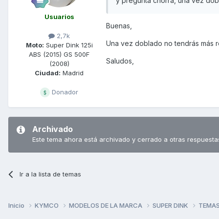
y pregunta chorra, una vez dob
Usuarios
Buenas,
2,7k
Una vez doblado no tendrás más r
Moto:
Super Dink 125i
ABS (2015) GS 500F
Saludos,
(2008)
Ciudad:
Madrid
Donador
Archivado
Este tema ahora está archivado y cerrado a otras respuesta
Ir a la lista de temas
Inicio
KYMCO
MODELOS DE LA MARCA
SUPER DINK
TEMAS