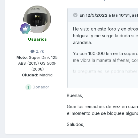
En 12/5/2022 a las 10:31,
as
He visto en este foro y en otro
holgura, y me surge la duda si 
Usuarios
arandela.
2,7k
Yo con 100.000 km en la superd
Moto:
Super Dink 125i
me vibra la maneta al frenar, co
ABS (2015) GS 500F
(2008)
la pregunta es, se podria habe
Ciudad:
Madrid
Donador
Buenas,
Girar los remaches de vez en cuan
el momento que se bloquee alguno
Saludos,