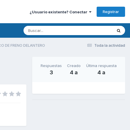
Registrar
¿Usuario existente? Conectar
CO DE FRENO DELANTERO
Toda la actividad
Respuestas
Creado
Última respuesta
3
4 a
4 a