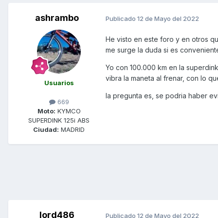
ashrambo
Publicado
12 de Mayo del 2022
He visto en este foro y en otros q
me surge la duda si es conveniente
Yo con 100.000 km en la superdink
vibra la maneta al frenar, con lo q
Usuarios
la pregunta es, se podria haber e
669
Moto:
KYMCO
SUPERDINK 125i ABS
Ciudad:
MADRID
lord486
Publicado
12 de Mayo del 2022