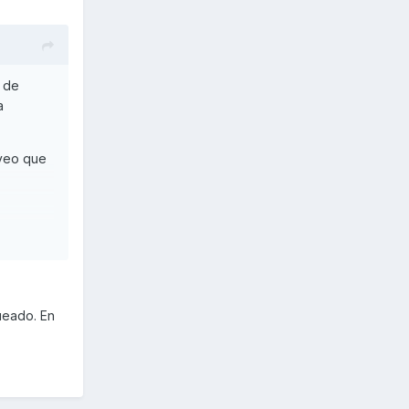
o de
a
 veo que
ueado. En